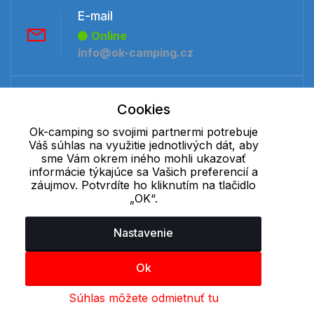
E-mail
Online
info@ok-camping.cz
Telefón:
Cookies
Offline
+421 277 270 091
Ok-camping so svojimi partnermi potrebuje
Váš súhlas na využitie jednotlivých dát, aby
sme Vám okrem iného mohli ukazovať
informácie týkajúce sa Vašich preferencií a
Cookie - podrobné nastavenie
|
Ďalšie informácie
|
Spracovanie
záujmov. Potvrdíte ho kliknutím na tlačidlo
osobných údajov
„OK“.
Nastavenie
Ok
Súhlas môžete odmietnuť tu