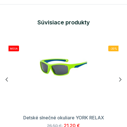
Súvisiace produkty
MEGA
-20%
Detské slnečné okuliare YORK RELAX
21.20 €
26.50 €