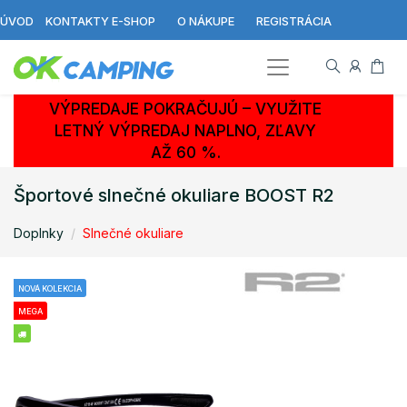
ÚVOD
KONTAKTY E-SHOP
O NÁKUPE
REGISTRÁCIA
VÝPREDAJE POKRAČUJÚ – VYUŽITE
LETNÝ VÝPREDAJ NAPLNO, ZĽAVY
AŽ 60 %.
Športové slnečné okuliare BOOST R2
Doplnky
Slnečné okuliare
NOVÁ KOLEKCIA
MEGA