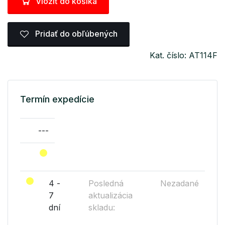
Vložiť do košíka
Pridať do obľúbených
Kat. číslo: AT114F
Termín expedície
---
4 -
Posledná
Nezadané
7
aktualizácia
dní
skladu: