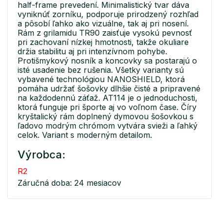
half-frame prevedení. Minimalistický tvar dáva
vyniknúť zorníku, podporuje prirodzený rozhľad
a pôsobí ľahko ako vizuálne, tak aj pri nosení.
Rám z grilamidu TR90 zaisťuje vysokú pevnosť
pri zachovaní nízkej hmotnosti, takže okuliare
držia stabilitu aj pri intenzívnom pohybe.
Protišmykový nosník a koncovky sa postarajú o
isté usadenie bez rušenia. Všetky varianty sú
vybavené technológiou NANOSHIELD, ktorá
pomáha udržať šošovky dlhšie čisté a pripravené
na každodennú záťaž. AT114 je o jednoduchosti,
ktorá funguje pri športe aj vo voľnom čase. Číry
kryštalický rám doplnený dymovou šošovkou s
ľadovo modrým chrómom vytvára svieži a ľahký
celok. Variant s moderným detailom.
Výrobca:
R2
Záručná doba: 24 mesiacov