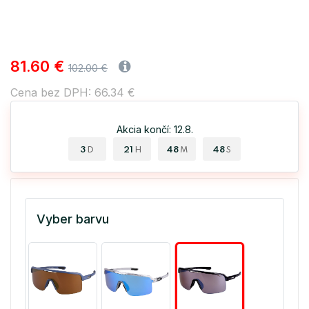
81.60 €
102.00 €
Cena bez DPH: 66.34 €
Akcia končí: 12.8.
3
21
48
47
D
H
M
S
Vyber barvu