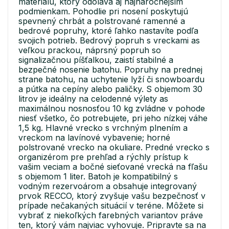
materiálu, ktorý odoláva aj najnáročnejším
podmienkam. Pohodlie pri nosení poskytujú
spevnený chrbát a polstrované ramenné a
bedrové popruhy, ktoré ľahko nastavíte podľa
svojich potrieb. Bedrový popruh s vreckami as
veľkou prackou, náprsný popruh so
signalizačnou píšťalkou, zaistí stabilné a
bezpečné nosenie batohu. Popruhy na prednej
strane batohu, na uchytenie lyží či snowboardu
a pútka na cepíny alebo paličky. S objemom 30
litrov je ideálny na celodenné výlety as
maximálnou nosnosťou 10 kg zvládne v pohode
niesť všetko, čo potrebujete, pri jeho nízkej váhe
1,5 kg. Hlavné vrecko s vrchným plnením a
vreckom na lavínové vybavenie; horné
polstrované vrecko na okuliare. Predné vrecko s
organizérom pre prehľad a rýchly prístup k
vašim veciam a bočné sieťované vrecká na fľašu
s objemom 1 liter. Batoh je kompatibilný s
vodným rezervoárom a obsahuje integrovaný
prvok RECCO, ktorý zvyšuje vašu bezpečnosť v
prípade nečakaných situácií v teréne. Môžete si
vybrať z niekoľkých farebných variantov práve
ten, ktorý vám najviac vyhovuje. Pripravte sa na