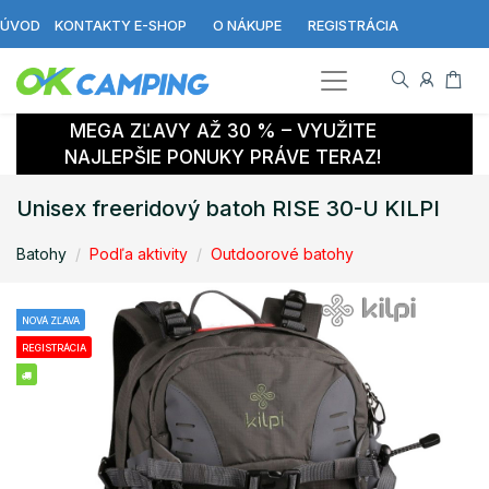
ÚVOD
KONTAKTY E-SHOP
O NÁKUPE
REGISTRÁCIA
MEGA ZĽAVY AŽ 30 % – VYUŽITE
NAJLEPŠIE PONUKY PRÁVE TERAZ!
Unisex freeridový batoh RISE 30-U KILPI
Batohy
Podľa aktivity
Outdoorové batohy
NOVÁ ZĽAVA
REGISTRÁCIA