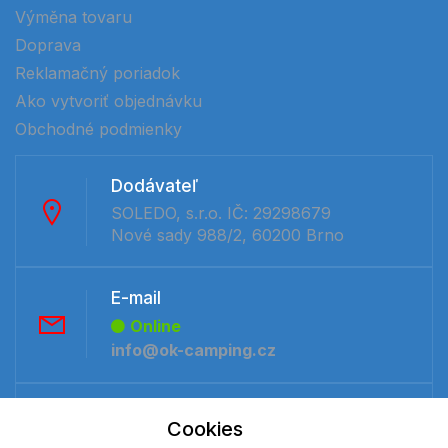
Výměna tovaru
Doprava
Reklamačný poriadok
Ako vytvoriť objednávku
Obchodné podmienky
Dodávateľ
SOLEDO, s.r.o. IČ: 29298679
Nové sady 988/2, 60200 Brno
E-mail
Online
info@ok-camping.cz
Telefón:
Cookies
Offline