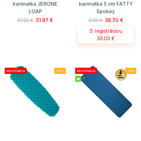
karimatka JERONE
karimatka 5 cm FATTY
LOAP
Spokey
31.87 €
36.70 €
57.20 €
37.10 €
S registráciou
33.03 €
REGISTRÁCIA
-25%
REGISTRÁCIA
-12%