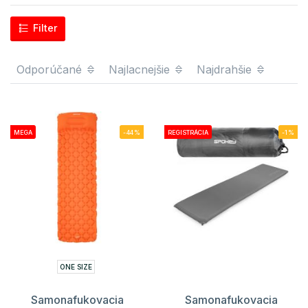
Filter
Odporúčané
Najlacnejšie
Najdrahšie
MEGA
-44%
REGISTRÁCIA
-1%
ONE SIZE
Samonafukovacia
Samonafukovacia