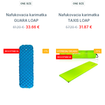
ONE SIZE
ONE SIZE
Nafukovacia karimatka
Nafukovacia karimatka
GUARA LOAP
TAXIS LOAP
33.66 €
31.87 €
61.20 €
57.20 €
REGISTRÁCIA
-1%
VÝPREDAJ SKLADU
-11%
REGISTRÁCIA