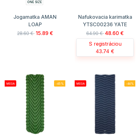
ONE SIZE
Jogamatka AMAN
Nafukovacia karimatka
LOAP
YTSC00236 YATE
15.89 €
48.60 €
28.60 €
64.90 €
S registráciou
43.74 €
MEGA
-45%
MEGA
-44%