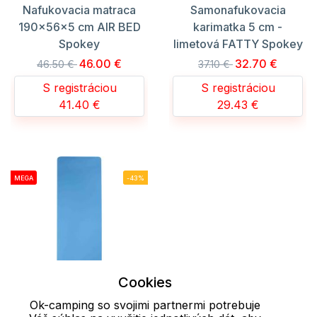
Nafukovacia matraca
Samonafukovacia
190x56x5 cm AIR BED
karimatka 5 cm -
Spokey
limetová FATTY Spokey
46.00 €
32.70 €
46.50 €
37.10 €
S registráciou
S registráciou
41.40 €
29.43 €
MEGA
-43%
Cookies
Ok-camping so svojimi partnermi potrebuje
ONE SIZE