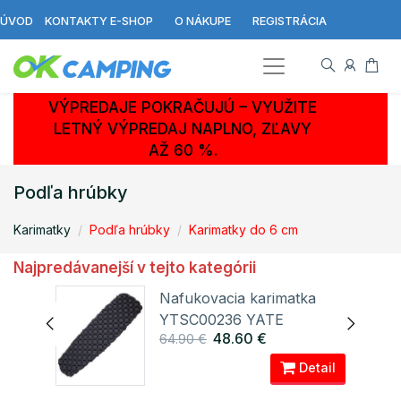
ÚVOD
KONTAKTY E-SHOP
O NÁKUPE
REGISTRÁCIA
VÝPREDAJE POKRAČUJÚ – VYUŽITE
LETNÝ VÝPREDAJ NAPLNO, ZĽAVY
AŽ 60 %.
Podľa hrúbky
Karimatky
Podľa hrúbky
Karimatky do 6 cm
Najpredávanejší v tejto kategórii
Nafukovacia karimatka
ová
YTSC00236 YATE
48.60 €
64.90 €
ail
Detail