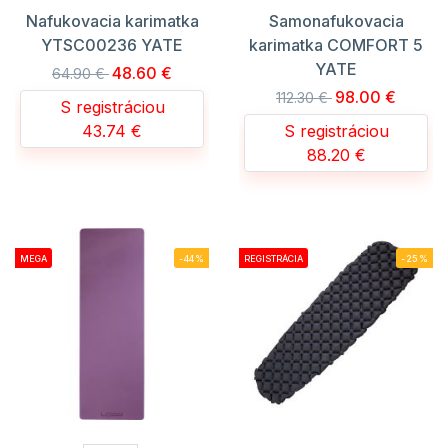
Nafukovacia karimatka
Samonafukovacia
YTSC00236 YATE
karimatka COMFORT 5
YATE
48.60 €
64.90 €
98.00 €
112.30 €
S registráciou
43.74 €
S registráciou
88.20 €
MEGA
-44%
REGISTRÁCIA
-25%