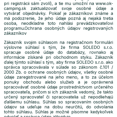
pri registrácii sám zvolí), a tie mu umožní na www.ok-
camping.sk zaktualizovať svoje osobné údaje a
vytvárať objednávky. Pokiaľ je zákazníkovi známe a
má podozrenie, že jeho údaje pozná aj nejaká tretia
osoba, neodkladne toto nahlási prevádzkovateľovi
programu.Ochrana osobných údajov registrovaných
zákazníkov
Zákazník svojim súhlasom na registračnom formulári
výslovne súhlasí s tým, že firma SOLEDO s.r.o.
spracuje osobné údaje do databázy, rovnako aj
informácie získané pri obchodnom styku. Zákazník
ďalej týmto súhlasí s tým, aby firma SOLEDO s.r.o. ako
správca spracovávala v súlade so zákonom č.101 /
2000 Zb. o ochrane osobných údajov, všetky osobné
údaje zaregistrované na jeho meno, a to za účelom
ponuky obchodu alebo služieb a je oprávnená
spracovávať osobné údaje prostredníctvom určeného
spracovateľa, pričom si ich zákazník vedomý, že takto
určený spracovateľ či spracovatelia už nepodliehajú
ďalšiemu súhlasu. Súhlas so spracovaním osobných
údajov sa udeľuje na dobu neurčitú, do odvolania
tohto súhlasu. Súhlas je možné písomne ​​kedykoľvek
odvolať a správca údaje zlikviduje.