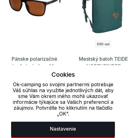
OSO-uni
Pánske polarizačné
Mestský batoh TEIDE
slnečné okuliare Max
NORTHFINDER
RELAX
Cookies
55.08 €
72.70 €
32.64 €
40.80 €
Ok-camping so svojimi partnermi potrebuje
Váš súhlas na využitie jednotlivých dát, aby
sme Vám okrem iného mohli ukazovať
informácie týkajúce sa Vašich preferencií a
Načítať ďalších 24 položiek
záujmov. Potvrdíte ho kliknutím na tlačidlo
„OK“.
1
2
3
4
5
6
7
8
Nastavenie