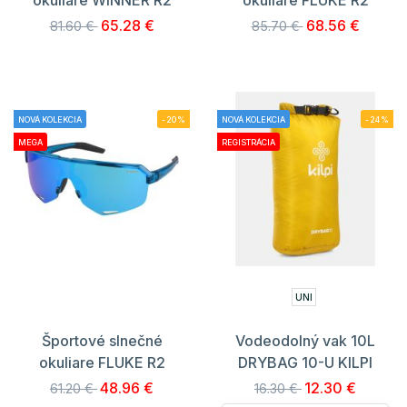
65.28 €
68.56 €
81.60 €
85.70 €
NOVÁ KOLEKCIA
-20%
NOVÁ KOLEKCIA
-24%
MEGA
REGISTRÁCIA
UNI
Športové slnečné
Vodeodolný vak 10L
okuliare FLUKE R2
DRYBAG 10-U KILPI
48.96 €
12.30 €
61.20 €
16.30 €