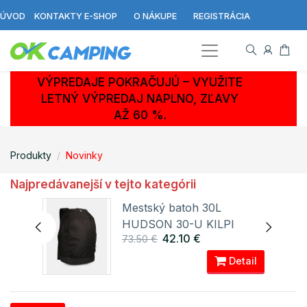
ÚVOD
KONTAKTY E-SHOP
O NÁKUPE
REGISTRÁCIA
VÝPREDAJE POKRAČUJÚ – VYUŽITE
LETNÝ VÝPREDAJ NAPLNO, ZĽAVY
AŽ 60 %.
Produkty
Novinky
Najpredávanejší v tejto kategórii
are
Mestský batoh 30L
HUDSON 30-U KILPI
42.10 €
73.50 €
ail
Detail