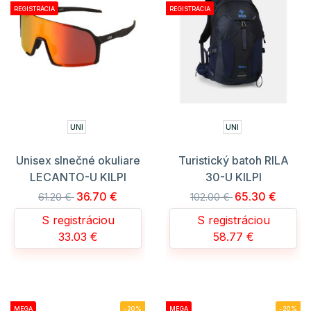
REGISTRÁCIA
REGISTRÁCIA
UNI
UNI
Unisex slnečné okuliare
Turistický batoh RILA
LECANTO-U KILPI
30-U KILPI
36.70 €
65.30 €
61.20 €
102.00 €
S registráciou
S registráciou
33.03 €
58.77 €
MEGA
-20%
MEGA
-20%