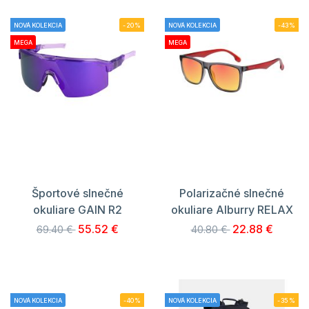
NOVÁ KOLEKCIA
-20%
NOVÁ KOLEKCIA
-43%
MEGA
MEGA
Športové slnečné
Polarizačné slnečné
okuliare GAIN R2
okuliare Alburry RELAX
55.52 €
22.88 €
69.40 €
40.80 €
NOVÁ KOLEKCIA
-40%
NOVÁ KOLEKCIA
-35%