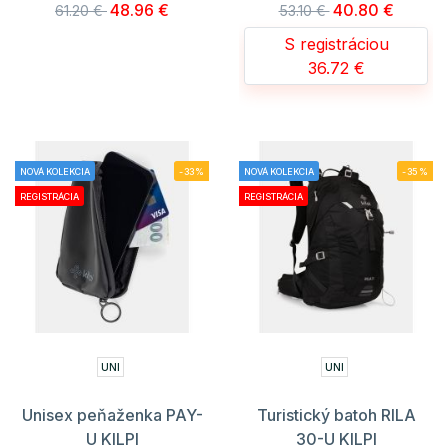
48.96 €
40.80 €
61.20 €
53.10 €
S registráciou
36.72 €
NOVÁ KOLEKCIA
-33%
NOVÁ KOLEKCIA
-35%
REGISTRÁCIA
REGISTRÁCIA
UNI
UNI
Unisex peňaženka PAY-
Turistický batoh RILA
U KILPI
30-U KILPI