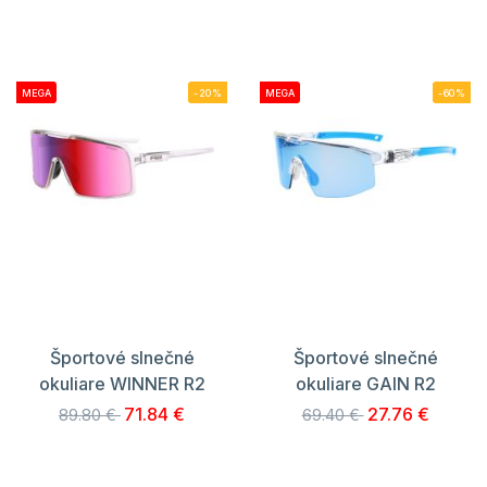
MEGA
-20%
MEGA
-60%
Športové slnečné
Športové slnečné
okuliare WINNER R2
okuliare GAIN R2
71.84 €
27.76 €
89.80 €
69.40 €