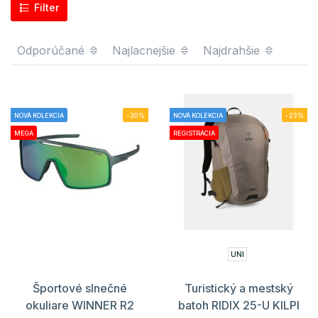
Filter
Odporúčané
Najlacnejšie
Najdrahšie
NOVÁ KOLEKCIA
-20%
NOVÁ KOLEKCIA
-23%
MEGA
REGISTRÁCIA
UNI
Športové slnečné
Turistický a mestský
okuliare WINNER R2
batoh RIDIX 25-U KILPI