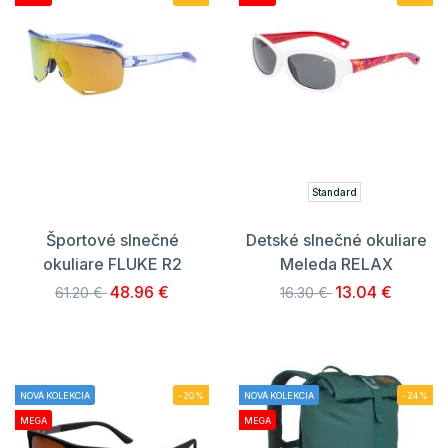
Standard
Športové slnečné
Detské slnečné okuliare
okuliare FLUKE R2
Meleda RELAX
48.96 €
13.04 €
61.20 €
16.30 €
NOVÁ KOLEKCIA
-20%
NOVÁ KOLEKCIA
-24%
MEGA
MEGA