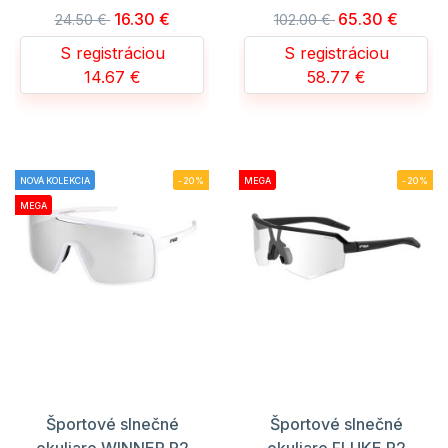
16.30 €
65.30 €
24.50 €
102.00 €
S registráciou
S registráciou
14.67 €
58.77 €
NOVÁ KOLEKCIA
-20%
MEGA
-20%
MEGA
Športové slnečné
Športové slnečné
okuliare WINNER R2
okuliare FLUKE R2