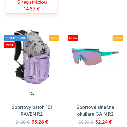
S registráciou
14.67 €
NOVÁ KOLEKCIA
-20%
MEGA
-20%
MEGA
10L
Športový batoh 10l
Športové slnečné
RAVEN R2
okuliare GAIN R2
65.28 €
52.24 €
81.60 €
65.30 €