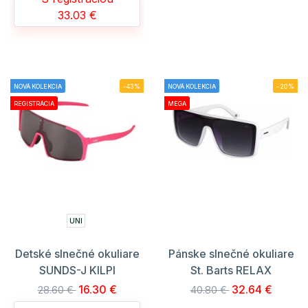
33.03 €
NOVÁ KOLEKCIA
-43%
NOVÁ KOLEKCIA
-20%
REGISTRÁCIA
MEGA
UNI
Detské slnečné okuliare
Pánske slnečné okuliare
SUNDS-J KILPI
St. Barts RELAX
16.30 €
32.64 €
28.60 €
40.80 €