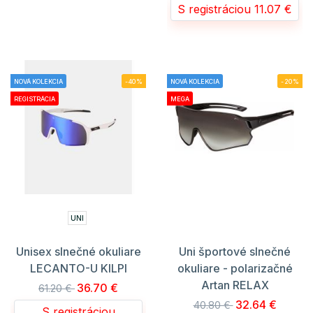
S registráciou 11.07 €
NOVÁ KOLEKCIA
-40%
NOVÁ KOLEKCIA
-20%
REGISTRÁCIA
MEGA
UNI
Unisex slnečné okuliare
Uni športové slnečné
LECANTO-U KILPI
okuliare - polarizačné
Artan RELAX
36.70 €
61.20 €
32.64 €
40.80 €
S registráciou