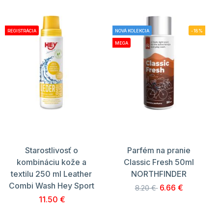
REGISTRÁCIA
NOVÁ KOLEKCIA
-18%
MEGA
Starostlivosť o
Parfém na pranie
kombináciu kože a
Classic Fresh 50ml
textilu 250 ml Leather
NORTHFINDER
Combi Wash Hey Sport
6.66 €
8.20 €
11.50 €