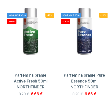
NOVÁ KOLEKCIA
-18%
NOVÁ KOLEKCIA
-18%
MEGA
MEGA
Parfém na pranie
Parfém na pranie Pure
Active Fresh 50ml
Essence 50ml
NORTHFINDER
NORTHFINDER
6.66 €
6.66 €
8.20 €
8.20 €