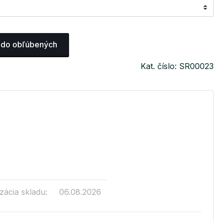
 do obľúbených
Kat. číslo: SR00023
zácia skladu:
06.08.2026