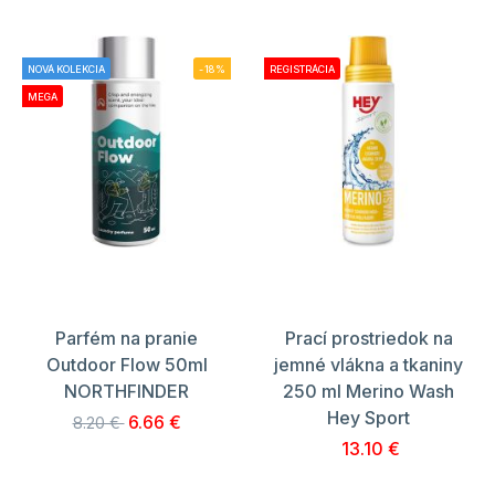
NOVÁ KOLEKCIA
-18%
REGISTRÁCIA
MEGA
Parfém na pranie
Prací prostriedok na
Outdoor Flow 50ml
jemné vlákna a tkaniny
NORTHFINDER
250 ml Merino Wash
Hey Sport
6.66 €
8.20 €
13.10 €