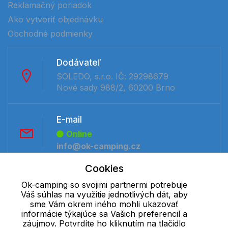
Reklamačný poriadok
Ako vytvoriť objednávku
Obchodné podmienky
Dodávateľ
SOLEDO, s.r.o. IČ: 29298679
Nové sady 988/2, 60200 Brno
E-mail
Online
info@ok-camping.cz
Cookies
Telefón:
Ok-camping so svojimi partnermi potrebuje
Offline
Váš súhlas na využitie jednotlivých dát, aby
+421 277 270 091
sme Vám okrem iného mohli ukazovať
informácie týkajúce sa Vašich preferencií a
záujmov. Potvrdíte ho kliknutím na tlačidlo