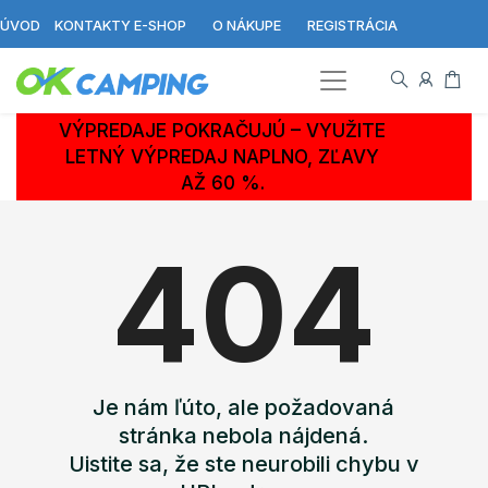
ÚVOD
KONTAKTY E-SHOP
O NÁKUPE
REGISTRÁCIA
VÝPREDAJE POKRAČUJÚ – VYUŽITE
LETNÝ VÝPREDAJ NAPLNO, ZĽAVY
AŽ 60 %.
404
Je nám ľúto, ale požadovaná
stránka nebola nájdená.
Uistite sa, že ste neurobili chybu v