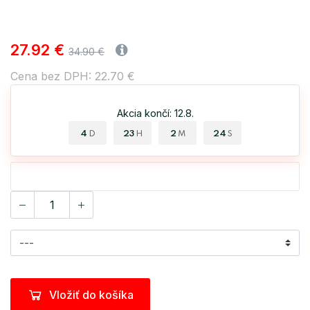
27.92 €
34.90 €
Cena bez DPH: 22.70 €
Akcia končí: 12.8.
4
23
2
24
D
H
M
S
Vložiť do košíka