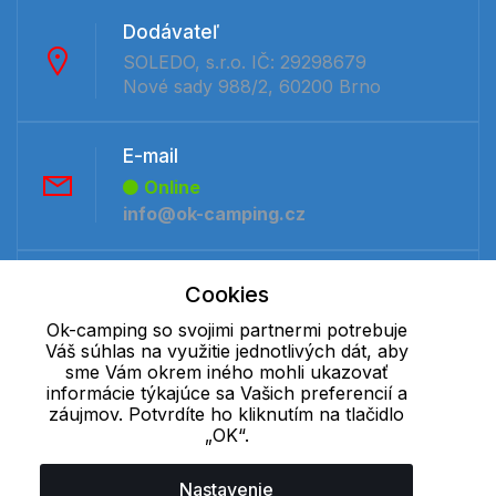
Dodávateľ
SOLEDO, s.r.o. IČ: 29298679
Nové sady 988/2, 60200 Brno
E-mail
Online
info@ok-camping.cz
Telefón:
Cookies
Offline
Ok-camping so svojimi partnermi potrebuje
+421 277 270 091
Váš súhlas na využitie jednotlivých dát, aby
sme Vám okrem iného mohli ukazovať
informácie týkajúce sa Vašich preferencií a
Cookie - podrobné nastavenie
|
Ďalšie informácie
|
Spracovanie
záujmov. Potvrdíte ho kliknutím na tlačidlo
„OK“.
osobných údajov
Nastavenie