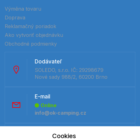
Výměna tovaru
Doprava
Reklamačný poriadok
Ako vytvoriť objednávku
Obchodné podmienky
Dodávateľ
SOLEDO, s.r.o. IČ: 29298679
Nové sady 988/2, 60200 Brno
E-mail
Online
info@ok-camping.cz
Telefón:
Cookies