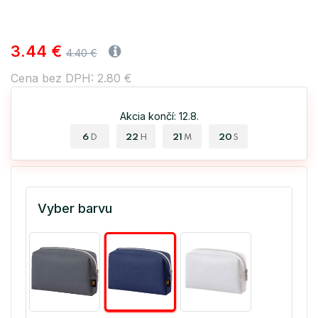
3.44 €
4.40 €
Cena bez DPH: 2.80 €
Akcia končí: 12.8.
6
22
21
20
D
H
M
S
Vyber barvu