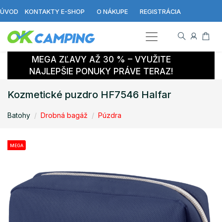
ÚVOD
KONTAKTY E-SHOP
O NÁKUPE
REGISTRÁCIA
MEGA ZĽAVY AŽ 30 % – VYUŽITE
NAJLEPŠIE PONUKY PRÁVE TERAZ!
Kozmetické puzdro HF7546 Halfar
Batohy
Drobná bagáž
Púzdra
MEGA