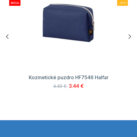
MEGA
-21%
Kozmetické puzdro HF7546 Halfar
3.44 €
4.40 €