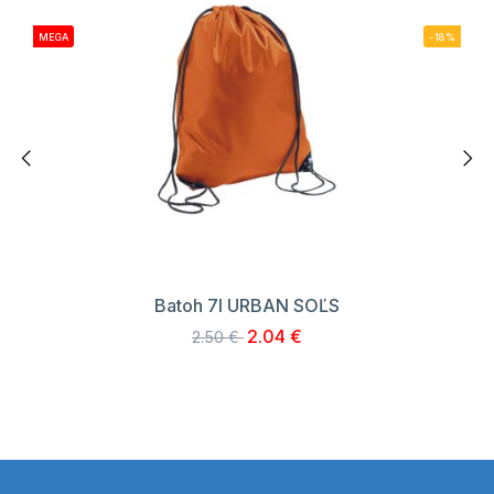
MEGA
-18%
Batoh 7l URBAN SOĽS
2.04 €
2.50 €