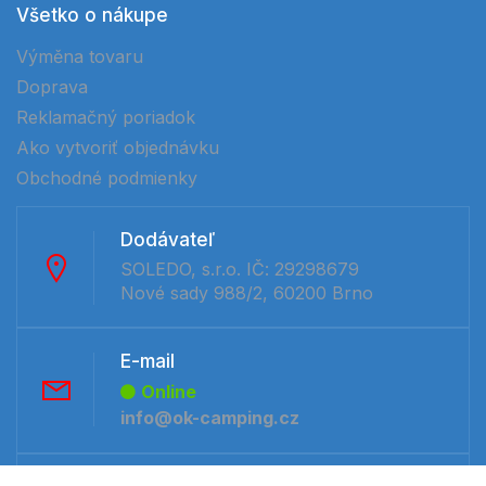
Všetko o nákupe
Výměna tovaru
Doprava
Reklamačný poriadok
Ako vytvoriť objednávku
Obchodné podmienky
Dodávateľ
SOLEDO, s.r.o. IČ: 29298679
Nové sady 988/2, 60200 Brno
E-mail
Online
info@ok-camping.cz