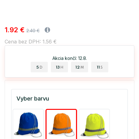
1.92 €
2.40 €
Cena bez DPH: 1.56 €
Akcia končí: 12.8.
5
13
12
10
D
H
M
S
Vyber barvu