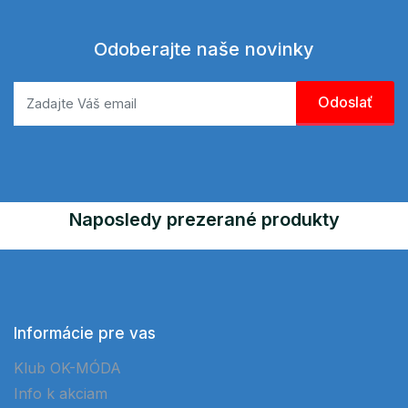
Odoberajte naše novinky
Naposledy prezerané produkty
Informácie pre vas
Klub OK-MÓDA
Info k akciam