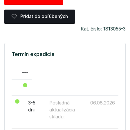
Pridať do obľúbených
Kat. číslo: 1813055-3
Termín expedície
---
3-5
Posledná
06.08.2026
dni
aktualizácia
skladu: