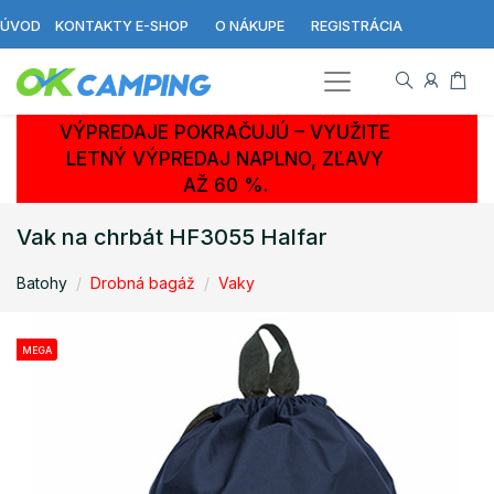
ÚVOD
KONTAKTY E-SHOP
O NÁKUPE
REGISTRÁCIA
VÝPREDAJE POKRAČUJÚ – VYUŽITE
LETNÝ VÝPREDAJ NAPLNO, ZĽAVY
AŽ 60 %.
Vak na chrbát HF3055 Halfar
Batohy
Drobná bagáž
Vaky
MEGA