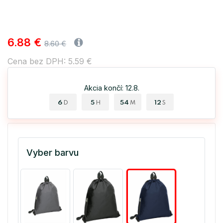
6.88 €
8.60 €
Cena bez DPH: 5.59 €
Akcia končí: 12.8.
6
5
54
11
D
H
M
S
Vyber barvu