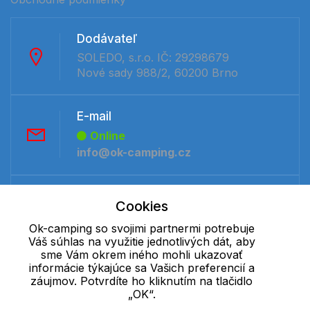
Dodávateľ
SOLEDO, s.r.o. IČ: 29298679
Nové sady 988/2, 60200 Brno
E-mail
Online
info@ok-camping.cz
Telefón:
Cookies
Offline
Ok-camping so svojimi partnermi potrebuje
+421 277 270 091
Váš súhlas na využitie jednotlivých dát, aby
sme Vám okrem iného mohli ukazovať
informácie týkajúce sa Vašich preferencií a
Cookie - podrobné nastavenie
|
Ďalšie informácie
|
Spracovanie
záujmov. Potvrdíte ho kliknutím na tlačidlo
osobných údajov
„OK“.