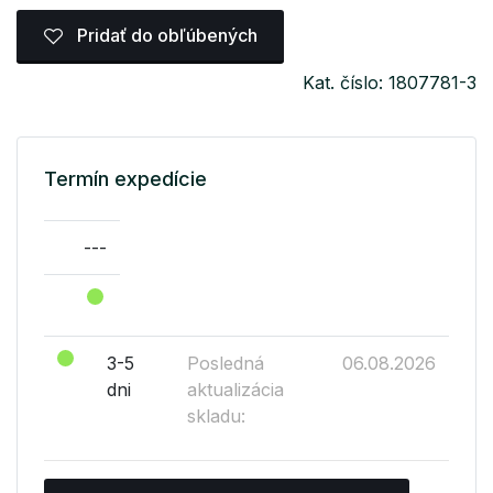
Pridať do obľúbených
Kat. číslo: 1807781-3
Termín expedície
---
3-5
Posledná
06.08.2026
dni
aktualizácia
skladu: