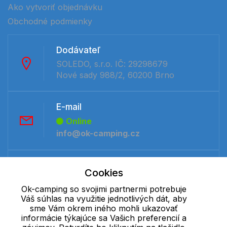
Ako vytvoriť objednávku
Obchodné podmienky
Dodávateľ
SOLEDO, s.r.o. IČ: 29298679
Nové sady 988/2, 60200 Brno
E-mail
Online
info@ok-camping.cz
Telefón:
Cookies
Offline
Ok-camping so svojimi partnermi potrebuje
+421 277 270 091
Váš súhlas na využitie jednotlivých dát, aby
sme Vám okrem iného mohli ukazovať
informácie týkajúce sa Vašich preferencií a
Cookie - podrobné nastavenie
|
Ďalšie informácie
|
Spracovanie