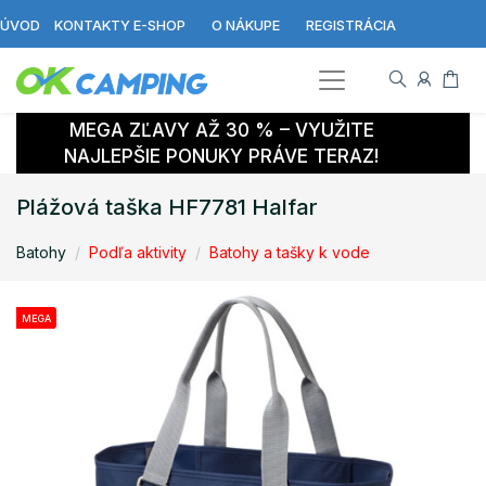
ÚVOD
KONTAKTY E-SHOP
O NÁKUPE
REGISTRÁCIA
MEGA ZĽAVY AŽ 30 % – VYUŽITE
NAJLEPŠIE PONUKY PRÁVE TERAZ!
Plážová taška HF7781 Halfar
Batohy
Podľa aktivity
Batohy a tašky k vode
MEGA