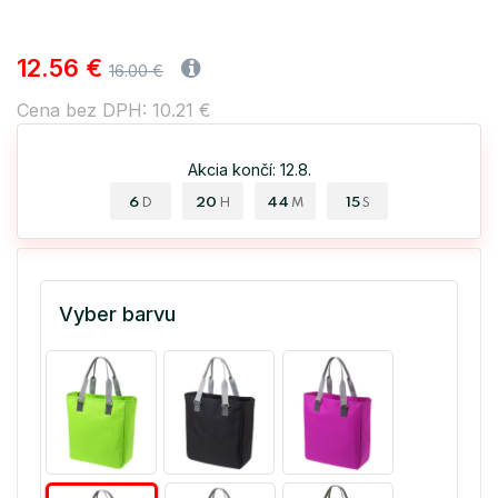
12.56 €
16.00 €
Cena bez DPH: 10.21 €
Akcia končí: 12.8.
6
20
44
15
D
H
M
S
Vyber barvu