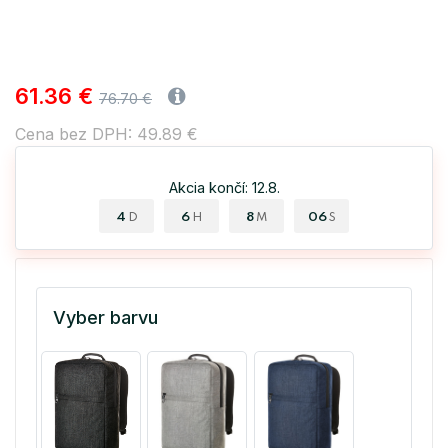
61.36 €
76.70 €
Cena bez DPH: 49.89 €
Akcia končí: 12.8.
4
6
8
06
D
H
M
S
Vyber barvu