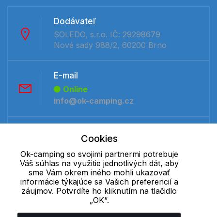
Dodávateľ
SOLEDO, s.r.o. IČ: 29298679
Nové sady 988/2, 60200 Brno
E-mail
Online
info@ok-camping.cz
Telefón:
Cookies
Offline
Ok-camping so svojimi partnermi potrebuje
+421 277 270 091
Váš súhlas na využitie jednotlivých dát, aby
sme Vám okrem iného mohli ukazovať
informácie týkajúce sa Vašich preferencií a
Cookie - podrobné nastavenie
|
Ďalšie informácie
|
Spracovanie
záujmov. Potvrdíte ho kliknutím na tlačidlo
osobných údajov
„OK“.