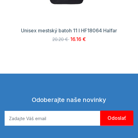
Unisex mestský batoh 11 l HF18064 Halfar
16.16 €
20.20 €
Odoberajte naše novinky