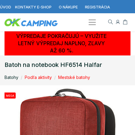
ÚVOD
KONTAKTY E-SHOP
O NÁKUPE
REGISTRÁCIA
VÝPREDAJE POKRAČUJÚ – VYUŽITE
LETNÝ VÝPREDAJ NAPLNO, ZĽAVY
AŽ 60 %.
Batoh na notebook HF6514 Halfar
Batohy
Podľa aktivity
Mestské batohy
MEGA