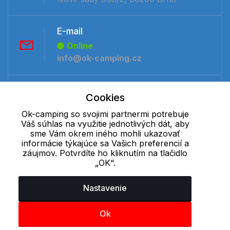
E-mail
Online
info@ok-camping.cz
Telefón:
Cookies
Offline
Ok-camping so svojimi partnermi potrebuje
+421 277 270 091
Váš súhlas na využitie jednotlivých dát, aby
sme Vám okrem iného mohli ukazovať
informácie týkajúce sa Vašich preferencií a
Cookie - podrobné nastavenie
|
Ďalšie informácie
|
Spracovanie
záujmov. Potvrdíte ho kliknutím na tlačidlo
osobných údajov
„OK“.
Nastavenie
Ok