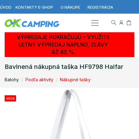
ÚVOD
KONTAKTY E-SHOP
O NÁKUPE
REGISTRÁCIA
VÝPREDAJE POKRAČUJÚ – VYUŽITE
LETNÝ VÝPREDAJ NAPLNO, ZĽAVY
AŽ 60 %.
Bavlnená nákupná taška HF9798 Halfar
Batohy
Podľa aktivity
Nákupné tašky
MEGA