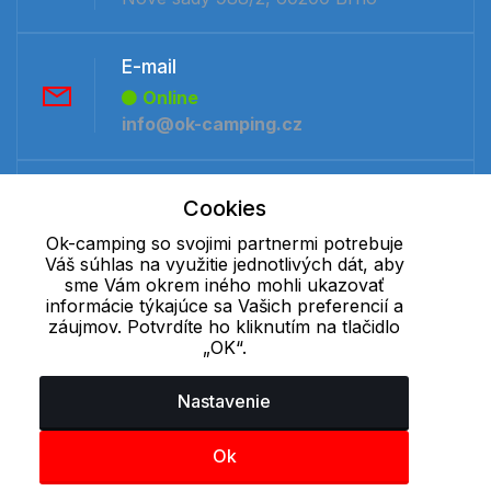
E-mail
Online
info@ok-camping.cz
Telefón:
Cookies
Offline
Ok-camping so svojimi partnermi potrebuje
+421 277 270 091
Váš súhlas na využitie jednotlivých dát, aby
sme Vám okrem iného mohli ukazovať
informácie týkajúce sa Vašich preferencií a
Cookie - podrobné nastavenie
|
Ďalšie informácie
|
Spracovanie
záujmov. Potvrdíte ho kliknutím na tlačidlo
osobných údajov
„OK“.
Nastavenie
Ok