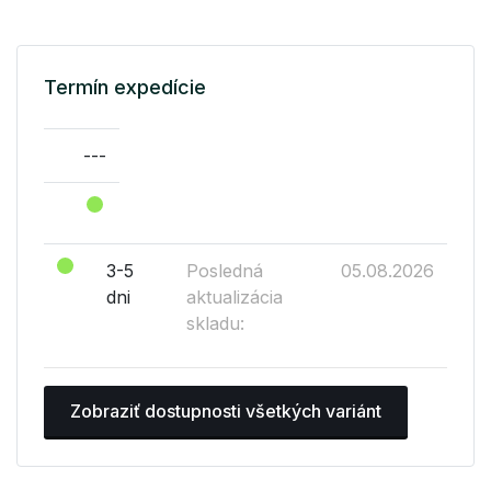
Termín expedície
---
3-5
Posledná
05.08.2026
dni
aktualizácia
skladu:
Zobraziť dostupnosti všetkých variánt