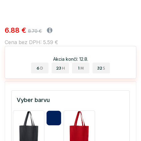
6.88 €
8.70 €
Cena bez DPH: 5.59 €
Akcia končí: 12.8.
6
23
1
32
D
H
M
S
Vyber barvu