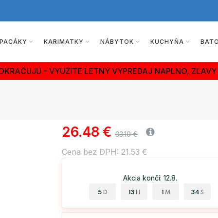
PACÁKY
KARIMATKY
NÁBYTOK
KUCHYŇA
BAT
OKRAČUJÚ – VYUŽITE LETNÝ VÝPREDAJ NAPLNO, ZĽAVY 
26.48 €
33.10 €
Cena bez DPH: 21.53 €
Akcia končí: 12.8.
5
13
1
33
D
H
M
S