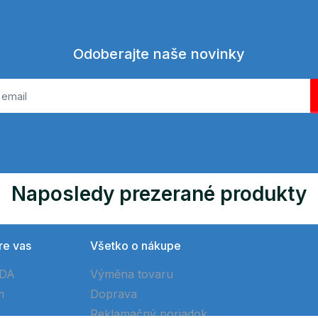
Odoberajte naše novinky
Naposledy prezerané produkty
re vas
Všetko o nákupe
ÓDA
Výměna tovaru
m
Doprava
Reklamačný poriadok