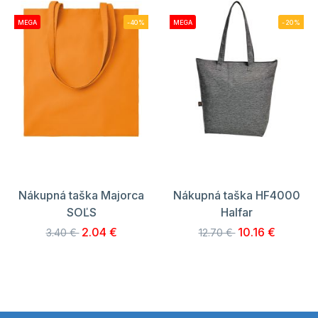
MEGA
-40%
MEGA
-20%
Nákupná taška Majorca
Nákupná taška HF4000
SOĽS
Halfar
2.04 €
10.16 €
3.40 €
12.70 €