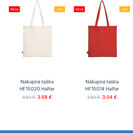
MEGA
-20%
MEGA
-20%
Nákupná taška
Nákupná taška
HF15020 Halfar
HF15014 Halfar
3.68 €
3.04 €
4.60 €
3.80 €