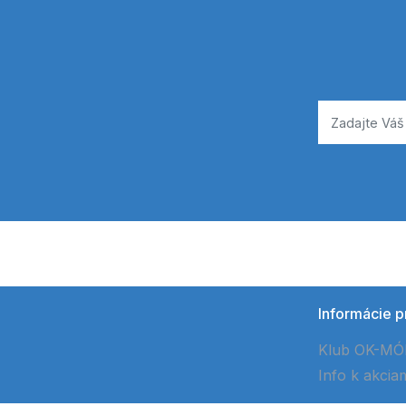
Informácie p
Klub OK-M
Info k akcia