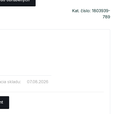
Kat. číslo: 1803939-
789
cia skladu:
07.08.2026
nt