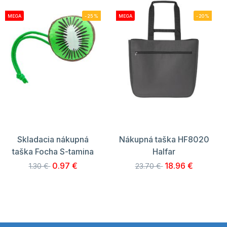
MEGA
-25%
MEGA
-20%
Skladacia nákupná
Nákupná taška HF8020
taška Focha S-tamina
Halfar
0.97 €
18.96 €
1.30 €
23.70 €