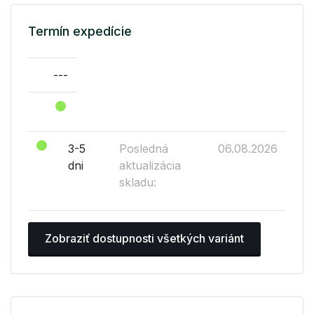
Termín expedície
---
3-5
Posledná
06.08.2026
dni
aktualizácia
skladu:
Zobraziť dostupnosti všetkých variánt