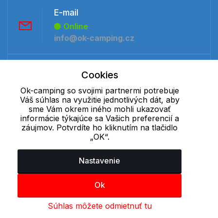
E-mail
Online
info@ok-camping.cz
Telefón:
Cookies
Offline
Ok-camping so svojimi partnermi potrebuje
+421 277 270 091
Váš súhlas na využitie jednotlivých dát, aby
sme Vám okrem iného mohli ukazovať
informácie týkajúce sa Vašich preferencií a
Cookie - podrobné nastavenie
|
Ďalšie informácie
|
Spracovanie
záujmov. Potvrdíte ho kliknutím na tlačidlo
osobných údajov
„OK“.
Nastavenie
Ok
Súhlas môžete odmietnuť tu