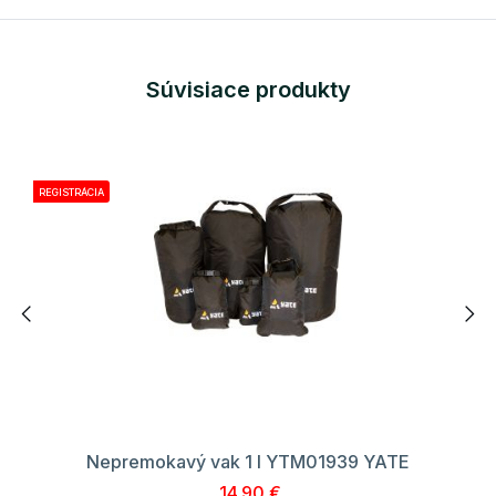
Súvisiace produkty
REGISTRÁCIA
Nepremokavý vak 1 l YTM01939 YATE
14.90 €