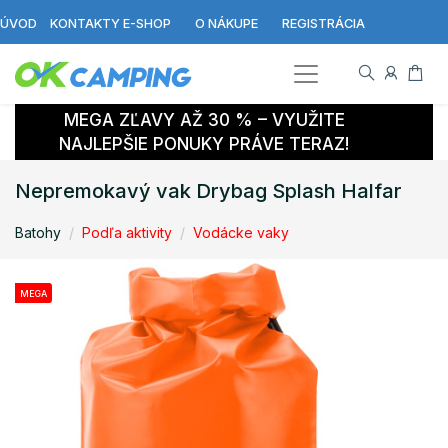
ÚVOD
KONTAKTY E-SHOP
O NÁKUPE
REGISTRÁCIA
MEGA ZĽAVY AŽ 30 % – VYUŽITE
NAJLEPŠIE PONUKY PRÁVE TERAZ!
Nepremokavý vak Drybag Splash Halfar
Batohy
Podľa aktivity
Vodácke vaky
MEGA