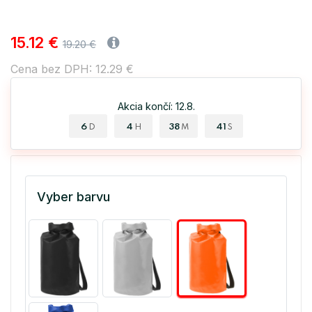
15.12 €
19.20 €
Cena bez DPH: 12.29 €
Akcia končí: 12.8.
6
4
38
40
D
H
M
S
Vyber barvu