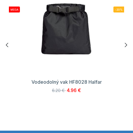
MEGA
-20%
Vodeodolný vak HF8028 Halfar
4.96 €
6.20 €