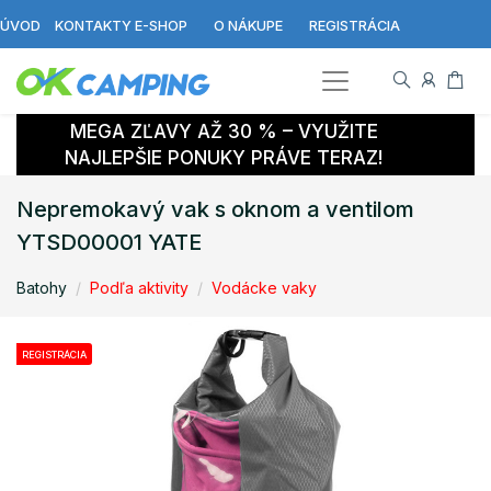
ÚVOD
KONTAKTY E-SHOP
O NÁKUPE
REGISTRÁCIA
MEGA ZĽAVY AŽ 30 % – VYUŽITE
NAJLEPŠIE PONUKY PRÁVE TERAZ!
Nepremokavý vak s oknom a ventilom
YTSD00001 YATE
Batohy
Podľa aktivity
Vodácke vaky
REGISTRÁCIA