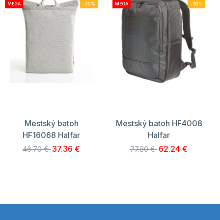
MEGA
-20%
MEGA
-20%
Mestský batoh
Mestský batoh HF4008
HF16068 Halfar
Halfar
37.36 €
62.24 €
46.70 €
77.80 €