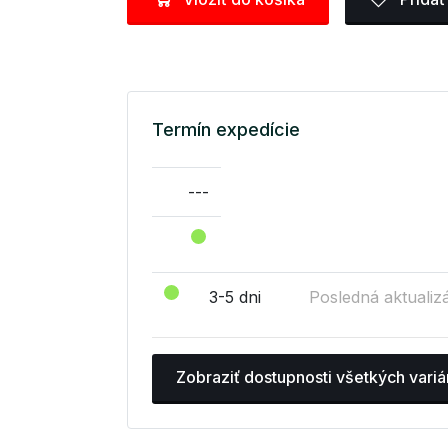
Termín expedície
---
3-5 dni
Posledná aktualizá
Zobraziť dostupnosti všetkých variá