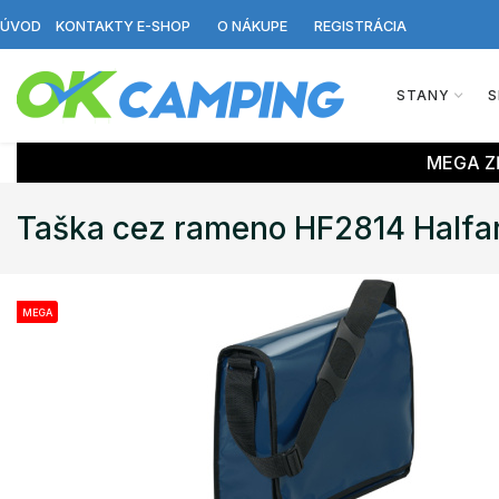
ÚVOD
KONTAKTY E-SHOP
O NÁKUPE
REGISTRÁCIA
STANY
S
MEGA ZĽ
Taška cez rameno HF2814 Halfa
MEGA