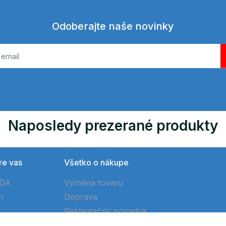
Odoberajte naše novinky
Naposledy prezerané produkty
re vas
Všetko o nákupe
ÓDA
Výměna tovaru
m
Doprava
Reklamačný poriadok
Ako vytvoriť objednávku