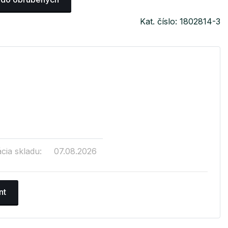
Kat. číslo: 1802814-3
cia skladu:
07.08.2026
nt