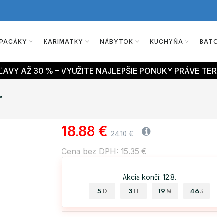
PACÁKY
KARIMATKY
NÁBYTOK
KUCHYŇA
BAT
AVY AŽ 30 % – VYUŽITE NAJLEPŠIE PONUKY PRÁVE TER
r
18.88 €
24.10 €
Cena bez DPH: 15.35 €
Akcia končí: 12.8.
5
3
19
45
D
H
M
S