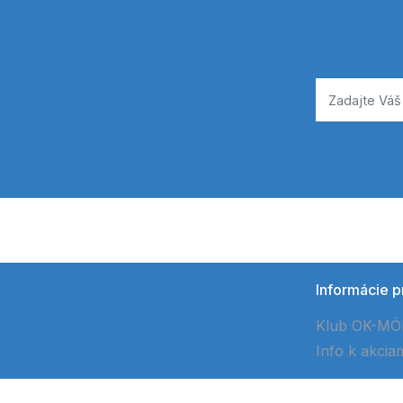
Informácie p
Klub OK-M
Info k akcia