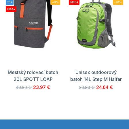
TOP
-41%
MEGA
-20%
MEGA
Mestský rolovací batoh
Unisex outdoorový
20L SPOTT LOAP
batoh 14L Step M Halfar
23.97 €
24.64 €
40.80 €
30.80 €