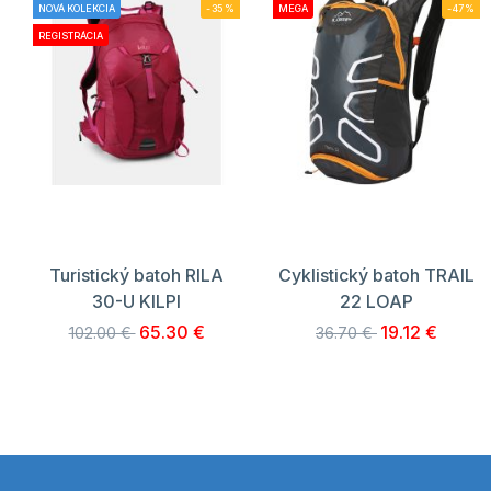
NOVÁ KOLEKCIA
-35%
MEGA
-47%
REGISTRÁCIA
Turistický batoh RILA
Cyklistický batoh TRAIL
30-U KILPI
22 LOAP
65.30 €
19.12 €
102.00 €
36.70 €