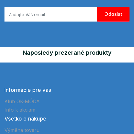
Naposledy prezerané produkty
Informácie pre vas
Klub OK-MÓDA
Info k akciam
Všetko o nákupe
Výměna tovaru