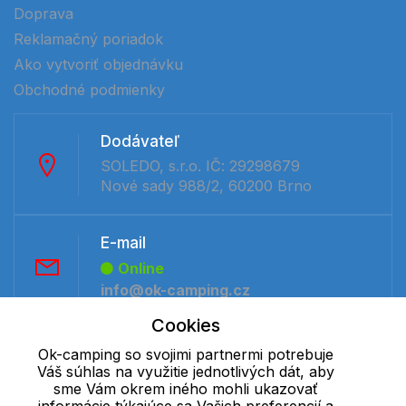
Doprava
Reklamačný poriadok
Ako vytvoriť objednávku
Obchodné podmienky
Dodávateľ
SOLEDO, s.r.o. IČ: 29298679
Nové sady 988/2, 60200 Brno
E-mail
Online
info@ok-camping.cz
Cookies
Telefón:
Ok-camping so svojimi partnermi potrebuje
Váš súhlas na využitie jednotlivých dát, aby
Online
sme Vám okrem iného mohli ukazovať
+421 277 270 091