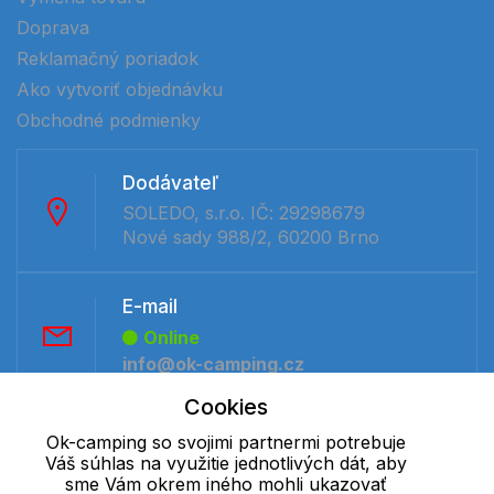
Doprava
Reklamačný poriadok
Ako vytvoriť objednávku
Obchodné podmienky
Dodávateľ
SOLEDO, s.r.o. IČ: 29298679
Nové sady 988/2, 60200 Brno
E-mail
Online
info@ok-camping.cz
Cookies
Telefón:
Ok-camping so svojimi partnermi potrebuje
Váš súhlas na využitie jednotlivých dát, aby
Offline
sme Vám okrem iného mohli ukazovať
+421 277 270 091