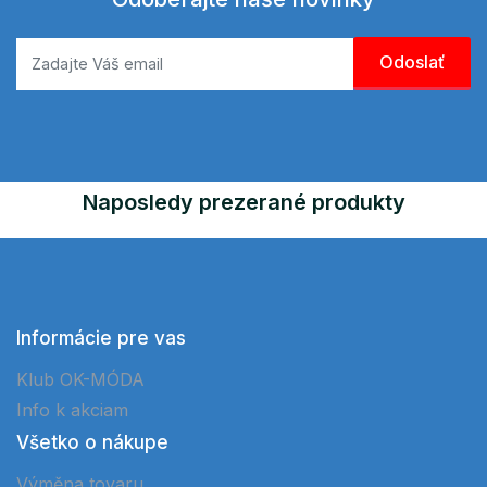
Naposledy prezerané produkty
Informácie pre vas
Klub OK-MÓDA
Info k akciam
Všetko o nákupe
Výměna tovaru