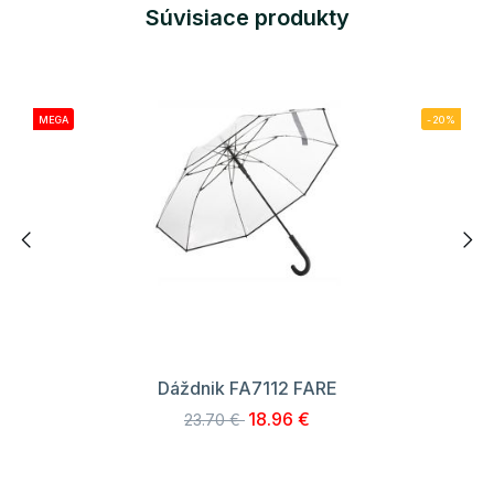
Súvisiace produkty
MEGA
-20%
Dáždnik FA7112 FARE
18.96 €
23.70 €