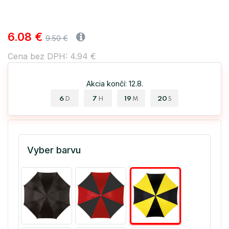
6.08 €
9.50 €
Cena bez DPH: 4.94 €
Akcia končí: 12.8.
6
7
19
20
D
H
M
S
Vyber barvu