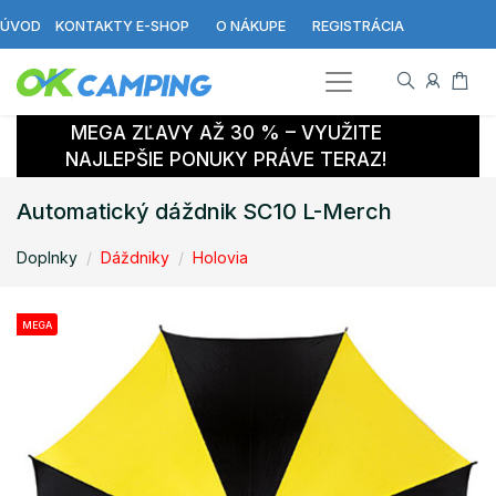
ÚVOD
KONTAKTY E-SHOP
O NÁKUPE
REGISTRÁCIA
MEGA ZĽAVY AŽ 30 % – VYUŽITE
NAJLEPŠIE PONUKY PRÁVE TERAZ!
Automatický dáždnik SC10 L-Merch
Doplnky
Dáždniky
Holovia
MEGA