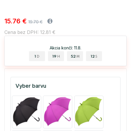
15.76 €
19.70 €
Cena bez DPH: 12.81 €
Akcia končí: 11.8.
1
19
52
11
D
H
M
S
Vyber barvu