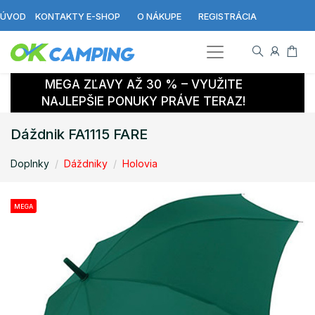
ÚVOD
KONTAKTY E-SHOP
O NÁKUPE
REGISTRÁCIA
MEGA ZĽAVY AŽ 30 % – VYUŽITE
NAJLEPŠIE PONUKY PRÁVE TERAZ!
Dáždnik FA1115 FARE
Doplnky
Dáždniky
Holovia
MEGA