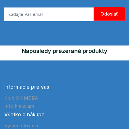
Naposledy prezerané produkty
Informácie pre vas
Klub OK-MÓDA
Info k akciam
Všetko o nákupe
Výměna tovaru