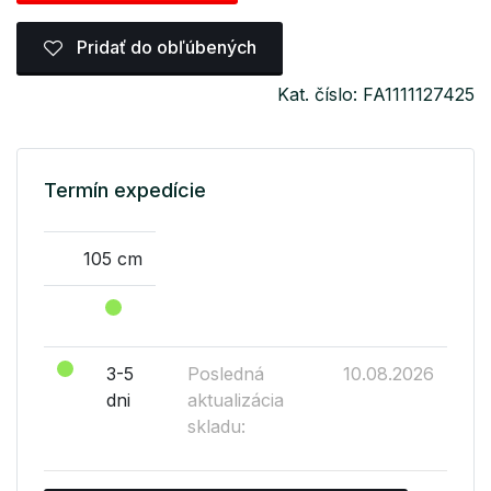
Pridať do obľúbených
Kat. číslo: FA1111127425
Termín expedície
105 cm
3-5
Posledná
10.08.2026
dni
aktualizácia
skladu: