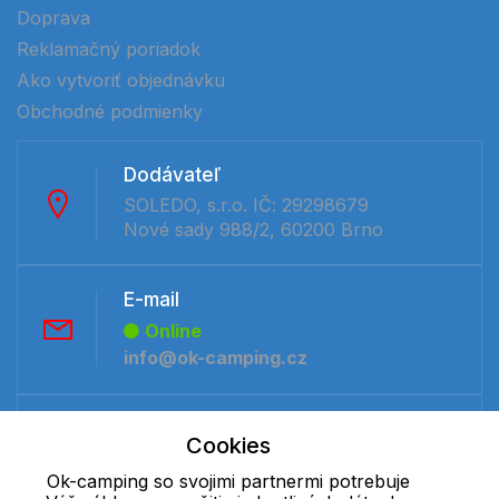
Doprava
Reklamačný poriadok
Ako vytvoriť objednávku
Obchodné podmienky
Dodávateľ
SOLEDO, s.r.o. IČ: 29298679
Nové sady 988/2, 60200 Brno
E-mail
Online
info@ok-camping.cz
Telefón:
Cookies
Offline
Ok-camping so svojimi partnermi potrebuje
+421 277 270 091