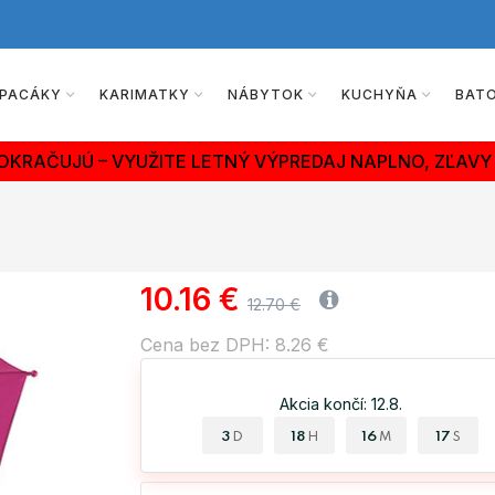
PACÁKY
KARIMATKY
NÁBYTOK
KUCHYŇA
BAT
OKRAČUJÚ – VYUŽITE LETNÝ VÝPREDAJ NAPLNO, ZĽAVY 
10.16 €
12.70 €
Cena bez DPH: 8.26 €
Akcia končí: 12.8.
3
18
16
16
D
H
M
S