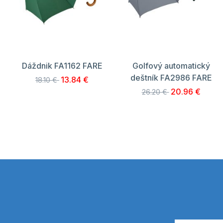
Dáždnik FA1162 FARE
Golfový automatický
deštník FA2986 FARE
13.84 €
18.10 €
20.96 €
26.20 €