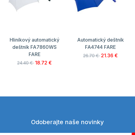
Hliníkový automatický
Automatický deštník
deštník FA7860WS
FA4744 FARE
FARE
21.36 €
26.70 €
18.72 €
24.40 €
Odoberajte naše novinky