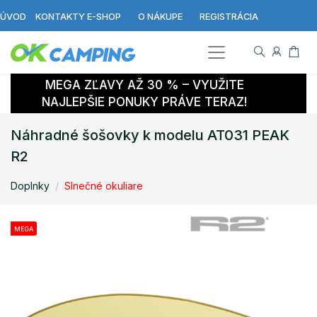
ÚVOD
KONTAKTY E-SHOP
O NÁKUPE
REGISTRÁCIA
MEGA ZĽAVY AŽ 30 % – VYUŽITE
NAJLEPŠIE PONUKY PRÁVE TERAZ!
Náhradné šošovky k modelu AT031 PEAK
R2
Doplnky
Slnečné okuliare
MEGA