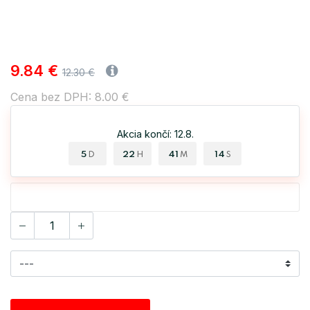
9.84 €
12.30 €
Cena bez DPH: 8.00 €
Akcia končí: 12.8.
5
22
41
14
D
H
M
S