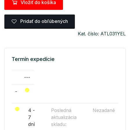
Vložiť do košíka
Pridať do obľúbených
Kat. číslo: ATL031YEL
Termín expedície
---
-
4 -
Posledná
Nezadané
7
aktualizácia
dní
skladu: