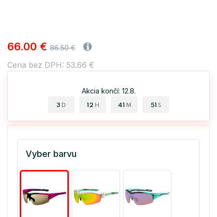
66.00 €
86.50 €
Cena bez DPH: 53.66 €
Akcia končí: 12.8.
3
12
41
51
D
H
M
S
Vyber barvu