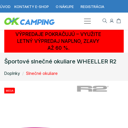
ÚVOD
KONTAKTY E-SHOP
O NÁKUPE
REGISTRÁCIA
VÝPREDAJE POKRAČUJÚ – VYUŽITE
LETNÝ VÝPREDAJ NAPLNO, ZĽAVY
AŽ 60 %.
Športové slnečné okuliare WHEELLER R2
Doplnky
Slnečné okuliare
MEGA