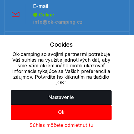
E-mail
Online
info@ok-camping.cz
Telefón:
Cookies
Offline
Ok-camping so svojimi partnermi potrebuje
+421 277 270 091
Váš súhlas na využitie jednotlivých dát, aby
sme Vám okrem iného mohli ukazovať
informácie týkajúce sa Vašich preferencií a
Cookie - podrobné nastavenie
|
Ďalšie informácie
|
Spracovanie
záujmov. Potvrdíte ho kliknutím na tlačidlo
osobných údajov
„OK“.
Nastavenie
Ok
Súhlas môžete odmietnuť tu