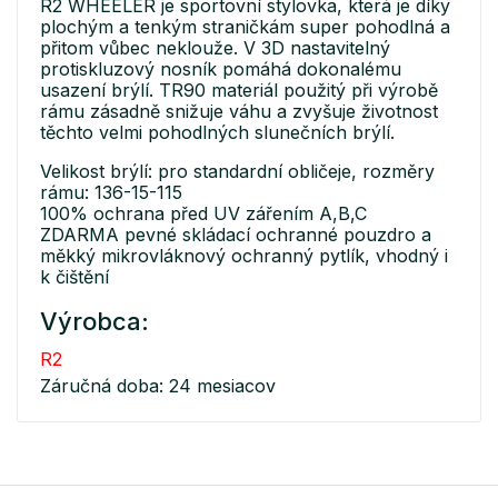
R2 WHEELER je sportovní stylovka, která je díky
plochým a tenkým straničkám super pohodlná a
přitom vůbec neklouže. V 3D nastavitelný
protiskluzový nosník pomáhá dokonalému
usazení brýlí. TR90 materiál použitý při výrobě
rámu zásadně snižuje váhu a zvyšuje životnost
těchto velmi pohodlných slunečních brýlí.
Velikost brýlí: pro standardní obličeje, rozměry
rámu: 136-15-115
100% ochrana před UV zářením A,B,C
ZDARMA pevné skládací ochranné pouzdro a
měkký mikrovláknový ochranný pytlík, vhodný i
k čištění
Výrobca:
R2
Záručná doba: 24 mesiacov