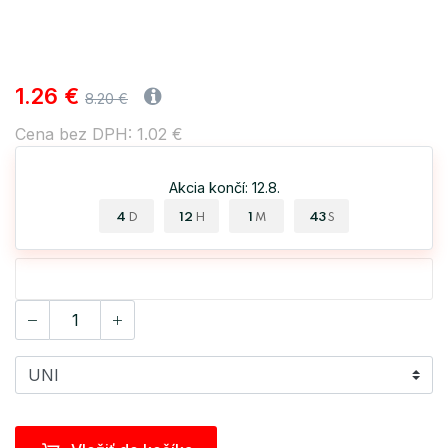
1.26 €
8.20 €
Cena bez DPH: 1.02 €
Akcia končí: 12.8.
4
12
1
43
D
H
M
S