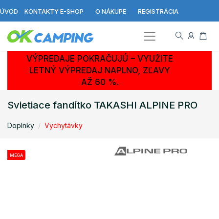
ÚVOD
KONTAKTY E-SHOP
O NÁKUPE
REGISTRÁCIA
VÝPREDAJE POKRAČUJÚ – VYUŽITE
LETNÝ VÝPREDAJ NAPLNO, ZĽAVY
AŽ 60 %.
Svietiace fandítko TAKASHI ALPINE PRO
Doplnky
Vychytávky
MEGA