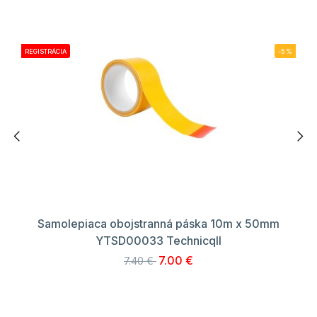
REGISTRÁCIA
-5%
Samolepiaca obojstranná páska 10m x 50mm
YTSD00033 Technicqll
7.00 €
7.40 €