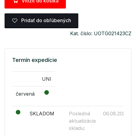
Vložiť do košíka
Pridať do obľúbených
Kat. číslo: UOTG021423CZ
Termín expedície
UNI
červená
SKLADOM
Posledná
06.08.2026
aktualizácia
skladu: