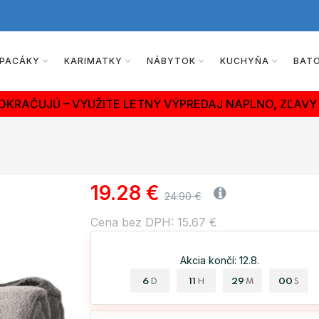
PACÁKY
KARIMATKY
NÁBYTOK
KUCHYŇA
BAT
OKRAČUJÚ – VYUŽITE LETNÝ VÝPREDAJ NAPLNO, ZĽAVY 
19.28 €
24.90 €
Cena bez DPH: 15.67 €
Akcia končí: 12.8.
6
11
28
59
D
H
M
S