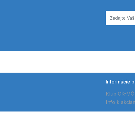
Informácie p
Klub OK-M
Info k akcia