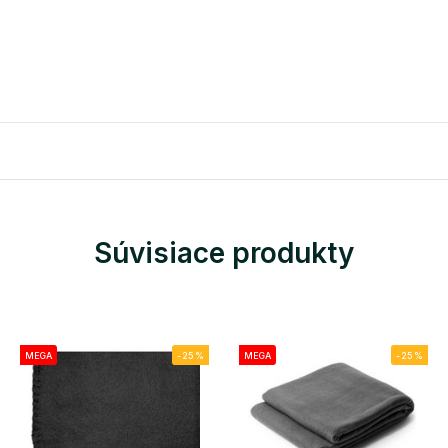
Súvisiace produkty
MEGA
-25%
MEGA
-25%