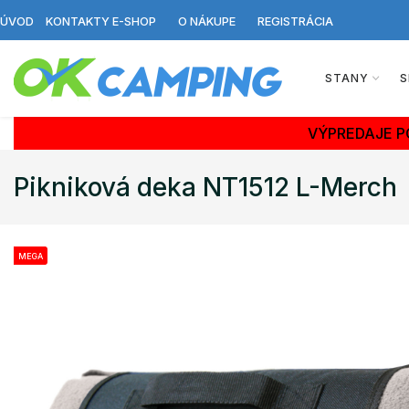
ÚVOD
KONTAKTY E-SHOP
O NÁKUPE
REGISTRÁCIA
STANY
S
VÝPREDAJE P
Pikniková deka NT1512 L-Merch
MEGA