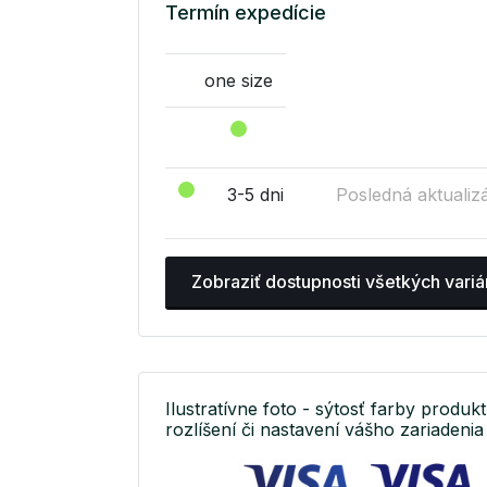
Termín expedície
one size
3-5 dni
Posledná aktualizá
Zobraziť dostupnosti všetkých variá
Ilustratívne foto - sýtosť farby produkt
rozlíšení či nastavení vášho zariadenia 