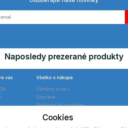
Odoberajte naše novinky
Naposledy prezerané produkty
re vas
Všetko o nákupe
ÓDA
Výměna tovaru
m
Doprava
Reklamačný poriadok
Ako vytvoriť objednávku
Cookies
Obchodné podmienky