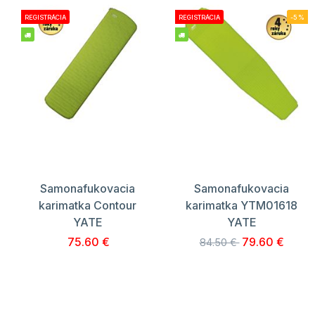
REGISTRÁCIA
REGISTRÁCIA
-5%
Samonafukovacia
Samonafukovacia
karimatka Contour
karimatka YTM01618
YATE
YATE
75.60 €
79.60 €
84.50 €