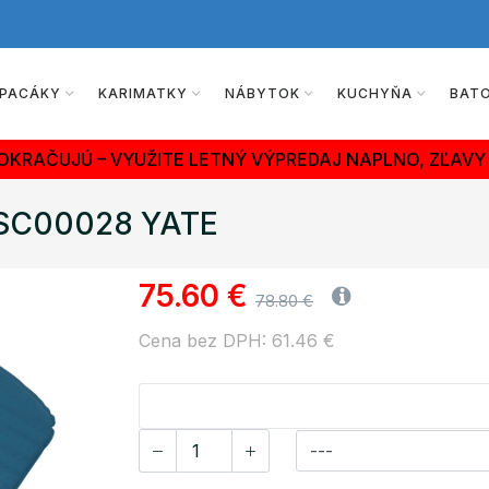
PACÁKY
KARIMATKY
NÁBYTOK
KUCHYŇA
BAT
OKRAČUJÚ – VYUŽITE LETNÝ VÝPREDAJ NAPLNO, ZĽAVY 
TSC00028 YATE
75.60 €
78.80 €
Cena bez DPH: 61.46 €