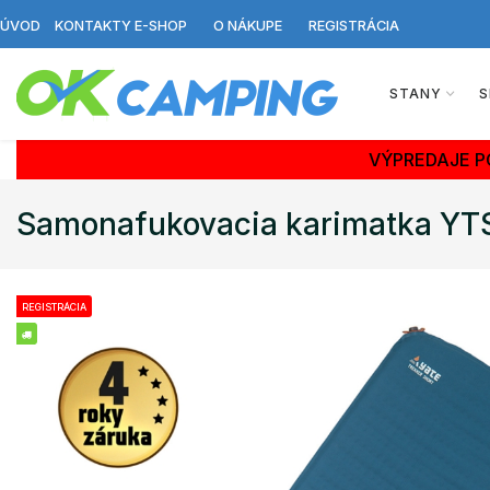
ÚVOD
KONTAKTY E-SHOP
O NÁKUPE
REGISTRÁCIA
STANY
S
VÝPREDAJE P
Samonafukovacia karimatka Y
REGISTRÁCIA