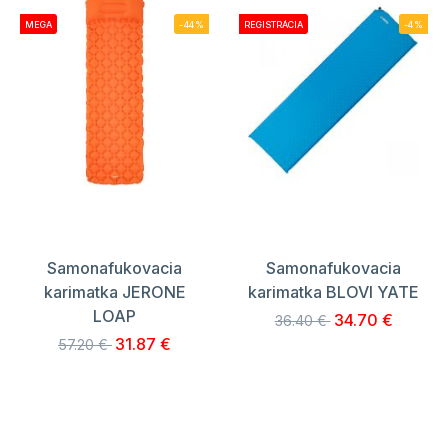
MEGA
-44%
REGISTRÁCIA
-4%
Samonafukovacia
Samonafukovacia
karimatka JERONE
karimatka BLOVI YATE
LOAP
34.70 €
36.40 €
31.87 €
57.20 €