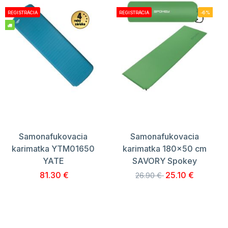
REGISTRÁCIA
REGISTRÁCIA
-6%
Samonafukovacia
Samonafukovacia
karimatka YTM01650
karimatka 180x50 cm
YATE
SAVORY Spokey
81.30 €
25.10 €
26.90 €