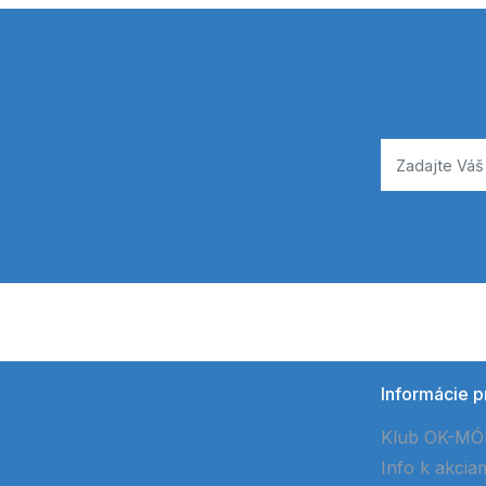
Informácie p
Klub OK-M
Info k akcia