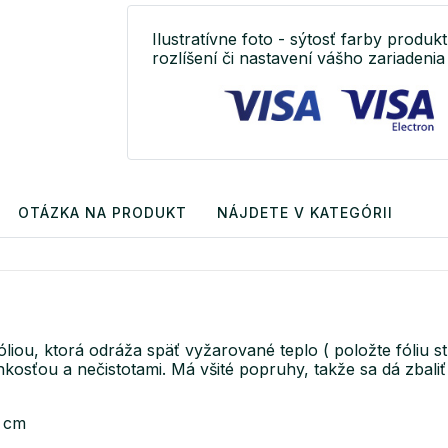
Ilustratívne foto - sýtosť farby produkt
rozlíšení či nastavení vášho zariadenia 
OTÁZKA NA PRODUKT
NÁJDETE V KATEGÓRII
óliou, ktorá odráža späť vyžarované teplo ( položte fóliu s
vlhkosťou a nečistotami. Má všité popruhy, takže sa dá zbal
0 cm