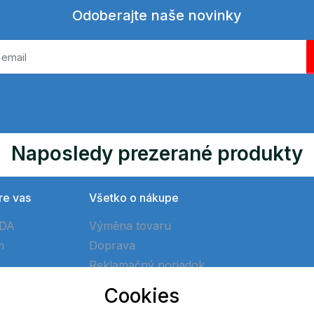
Odoberajte naše novinky
Naposledy prezerané produkty
re vas
Všetko o nákupe
ÓDA
Výměna tovaru
m
Doprava
Reklamačný poriadok
Ako vytvoriť objednávku
Cookies
Obchodné podmienky