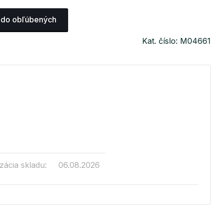
 do obľúbených
Kat. číslo: M04661
zácia skladu:
06.08.2026