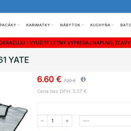
PACÁKY
KARIMATKY
NÁBYTOK
KUCHYŇA
BAT
OKRAČUJÚ – VYUŽITE LETNÝ VÝPREDAJ NAPLNO, ZĽAVY 
61 YATE
6.60 €
7.20 €
Cena bez DPH: 5.37 €