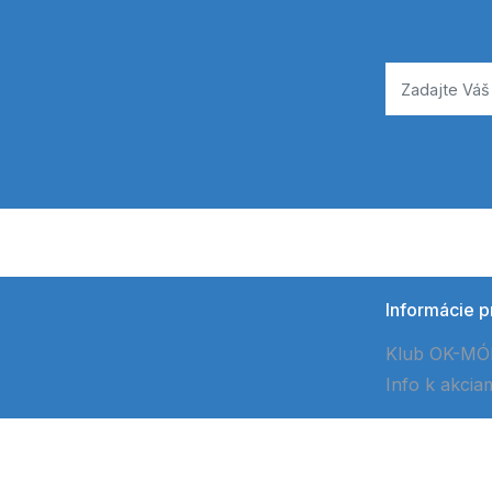
Informácie p
Klub OK-M
Info k akcia