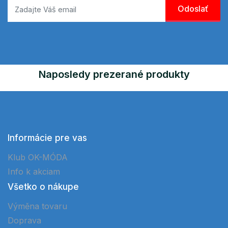
Naposledy prezerané produkty
Informácie pre vas
Klub OK-MÓDA
Info k akciam
Všetko o nákupe
Výměna tovaru
Doprava