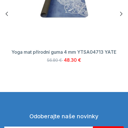
Yoga mat přírodní guma 4 mm YTSA04713 YATE
48.30 €
56.80 €
Odoberajte naše novinky