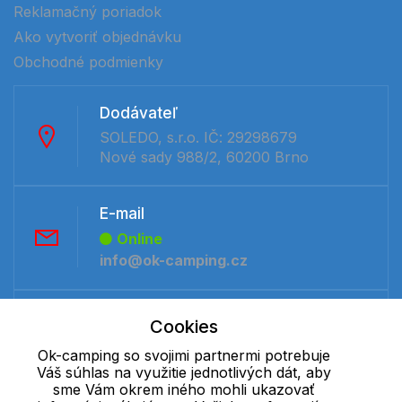
Reklamačný poriadok
Ako vytvoriť objednávku
Obchodné podmienky
Dodávateľ
SOLEDO, s.r.o. IČ: 29298679
Nové sady 988/2, 60200 Brno
E-mail
Online
info@ok-camping.cz
Telefón:
Cookies
Offline
Ok-camping so svojimi partnermi potrebuje
+421 277 270 091
Váš súhlas na využitie jednotlivých dát, aby
sme Vám okrem iného mohli ukazovať