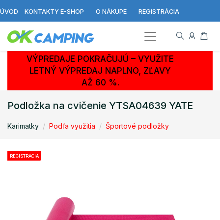
ÚVOD
KONTAKTY E-SHOP
O NÁKUPE
REGISTRÁCIA
VÝPREDAJE POKRAČUJÚ – VYUŽITE
LETNÝ VÝPREDAJ NAPLNO, ZĽAVY
AŽ 60 %.
Podložka na cvičenie YTSA04639 YATE
Karimatky
Podľa využitia
Športové podložky
REGISTRÁCIA