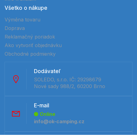
Všetko o nákupe
Výměna tovaru
Doprava
Reklamačný poriadok
Ako vytvoriť objednávku
Obchodné podmienky
Dodávateľ
SOLEDO, s.r.o. IČ: 29298679
Nové sady 988/2, 60200 Brno
E-mail
Online
info@ok-camping.cz