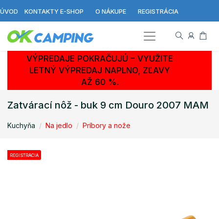
ÚVOD
KONTAKTY E-SHOP
O NÁKUPE
REGISTRÁCIA
VÝPREDAJE POKRAČUJÚ – VYUŽITE
LETNÝ VÝPREDAJ NAPLNO, ZĽAVY
AŽ 60 %.
Zatvárací nôž - buk 9 cm Douro 2007 MAM
Kuchyňa
Na jedlo
Príbory a nože
REGISTRÁCIA