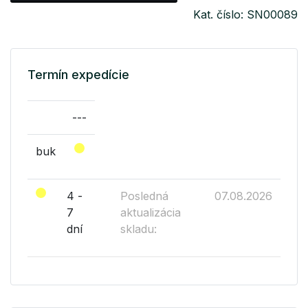
Kat. číslo: SN00089
Termín expedície
---
buk
4 -
Posledná
07.08.2026
7
aktualizácia
dní
skladu: