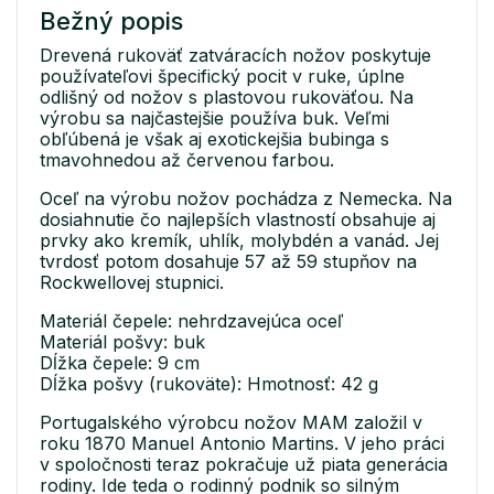
Bežný popis
Drevená rukoväť zatváracích nožov poskytuje
používateľovi špecifický pocit v ruke, úplne
odlišný od nožov s plastovou rukoväťou. Na
výrobu sa najčastejšie používa buk. Veľmi
obľúbená je však aj exotickejšia bubinga s
tmavohnedou až červenou farbou.
Oceľ na výrobu nožov pochádza z Nemecka. Na
dosiahnutie čo najlepších vlastností obsahuje aj
prvky ako kremík, uhlík, molybdén a vanád. Jej
tvrdosť potom dosahuje 57 až 59 stupňov na
Rockwellovej stupnici.
Materiál čepele: nehrdzavejúca oceľ
Materiál pošvy: buk
Dĺžka čepele: 9 cm
Dĺžka pošvy (rukoväte): Hmotnosť: 42 g
Portugalského výrobcu nožov MAM založil v
roku 1870 Manuel Antonio Martins. V jeho práci
v spoločnosti teraz pokračuje už piata generácia
rodiny. Ide teda o rodinný podnik so silným