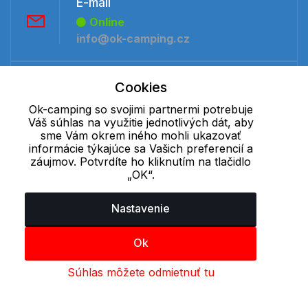
E-mail
Online
info@ok-camping.cz
Telefón:
Cookies
Offline
Ok-camping so svojimi partnermi potrebuje
+421 277 270 091
Váš súhlas na využitie jednotlivých dát, aby
sme Vám okrem iného mohli ukazovať
informácie týkajúce sa Vašich preferencií a
Cookie - podrobné nastavenie
|
Ďalšie informácie
|
Spracovanie
záujmov. Potvrdíte ho kliknutím na tlačidlo
„OK“.
osobných údajov
Nastavenie
Ok
Súhlas môžete odmietnuť tu