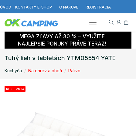
ÚVOD
KONTAKTY E-SHOP
O NÁKUPE
REGISTRÁCIA
MEGA ZĽAVY AŽ 30 % – VYUŽITE
NAJLEPŠIE PONUKY PRÁVE TERAZ!
Tuhý lieh v tabletách YTM05554 YATE
Kuchyňa
Na ohrev a oheň
Palivo
REGISTRÁCIA