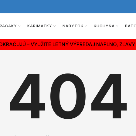
PACÁKY
KARIMATKY
NÁBYTOK
KUCHYŇA
BAT
OKRAČUJÚ – VYUŽITE LETNÝ VÝPREDAJ NAPLNO, ZĽAVY 
404