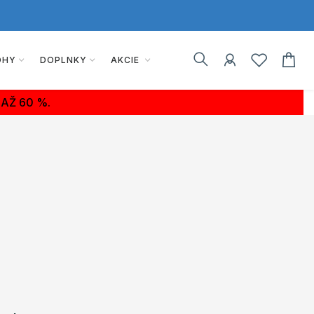
OHY
DOPLNKY
AKCIE
AŽ 60 %.