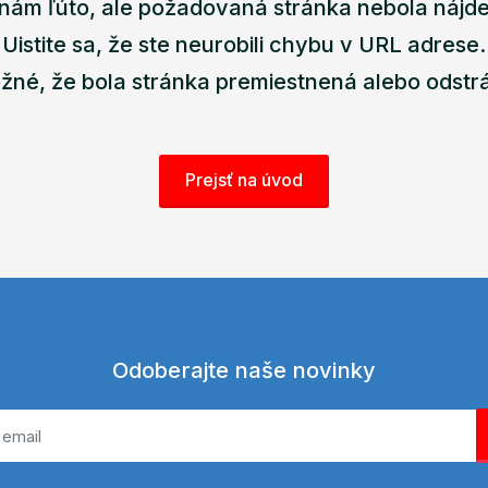
nám ľúto, ale požadovaná stránka nebola nájd
Uistite sa, že ste neurobili chybu v URL adrese.
žné, že bola stránka premiestnená alebo odstr
Prejsť na úvod
Odoberajte naše novinky