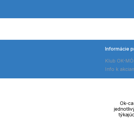
Informácie p
Klub OK-M
Info k akcia
Ok-cam
jednotli
Dodávateľ
týkajú
SOLEDO, s.r.o. IČ: 29298679
Nové sady 988/2, 60200 Brno