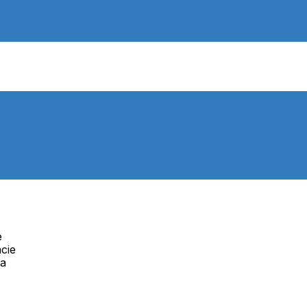
e
cie
Telefón:
na
Offline
+421 277 270 091