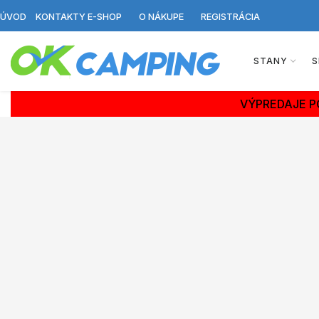
ÚVOD
KONTAKTY E-SHOP
O NÁKUPE
REGISTRÁCIA
STANY
S
VÝPREDAJE P