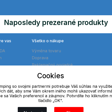
Naposledy prezerané produkty
re vas
Všetko o nákupe
ÓDA
Výměna tovaru
m
Doprava
Reklamačný poriadok
Ako vytvoriť objednávku
Cookies
Obchodné podmienky
ping so svojimi partnermi potrebuje Váš súhlas na využiti
vých dát, aby sme Vám okrem iného mohli ukazovať informá
E-mail
ce sa Vašich preferencií a záujmov. Potvrdíte ho kliknutím 
tlačidlo „OK“.
Online
info@ok-camping.cz