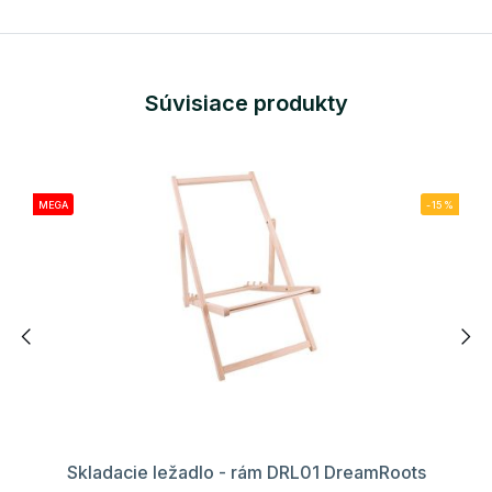
Súvisiace produkty
MEGA
-15%
Skladacie ležadlo - rám DRL01 DreamRoots