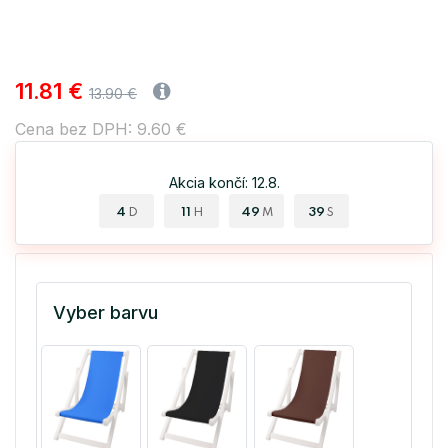
11.81 €
13.90 €
Cena bez DPH: 9.60 €
Akcia končí: 12.8.
4
11
49
38
D
H
M
S
Vyber barvu