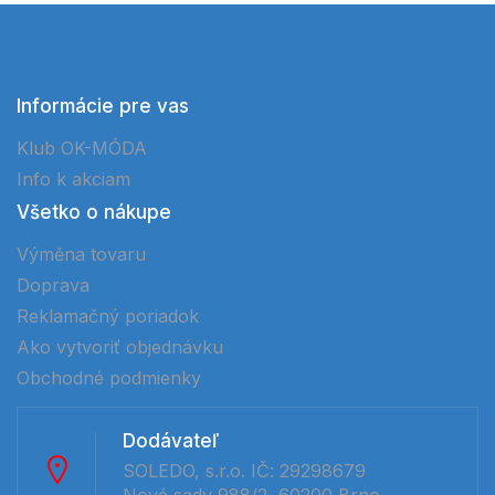
Informácie pre vas
Klub OK-MÓDA
Info k akciam
Všetko o nákupe
Výměna tovaru
Doprava
Reklamačný poriadok
Ako vytvoriť objednávku
Obchodné podmienky
Dodávateľ
SOLEDO, s.r.o. IČ: 29298679
Nové sady 988/2, 60200 Brno