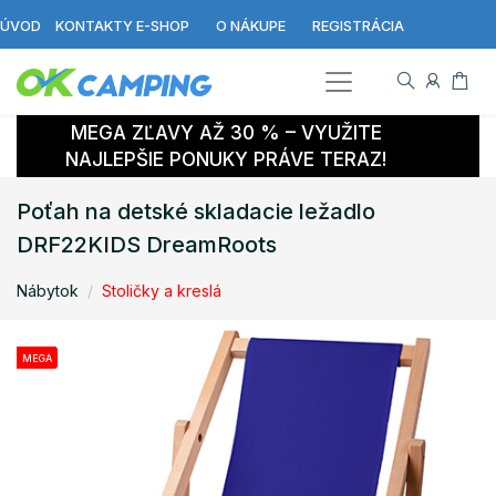
ÚVOD
KONTAKTY E-SHOP
O NÁKUPE
REGISTRÁCIA
MEGA ZĽAVY AŽ 30 % – VYUŽITE
NAJLEPŠIE PONUKY PRÁVE TERAZ!
Poťah na detské skladacie ležadlo
DRF22KIDS DreamRoots
Nábytok
Stoličky a kreslá
MEGA