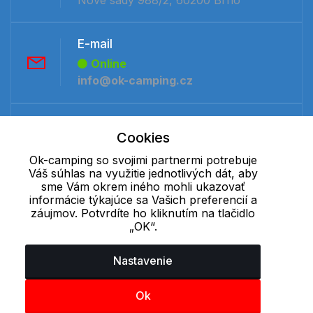
E-mail
Online
info@ok-camping.cz
Telefón:
Cookies
Offline
+421 277 270 091
Ok-camping so svojimi partnermi potrebuje
Váš súhlas na využitie jednotlivých dát, aby
sme Vám okrem iného mohli ukazovať
informácie týkajúce sa Vašich preferencií a
Cookie - podrobné nastavenie
|
Ďalšie informácie
|
Spracovanie
záujmov. Potvrdíte ho kliknutím na tlačidlo
osobných údajov
„OK“.
Nastavenie
Ok