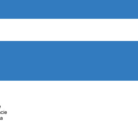
e
cie
Telefón:
na
Online
+421 277 270 091