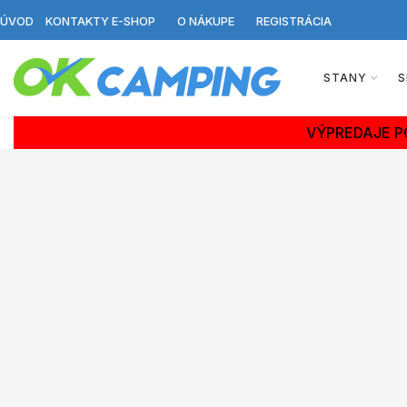
ÚVOD
KONTAKTY E-SHOP
O NÁKUPE
REGISTRÁCIA
STANY
S
VÝPREDAJE P