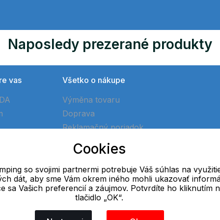
Naposledy prezerané produkty
re vas
Všetko o nákupe
ÓDA
Výměna tovaru
m
Doprava
Reklamačný poriadok
Ako vytvoriť objednávku
Cookies
Obchodné podmienky
ping so svojimi partnermi potrebuje Váš súhlas na využiti
vých dát, aby sme Vám okrem iného mohli ukazovať informá
E-mail
ce sa Vašich preferencií a záujmov. Potvrdíte ho kliknutím 
tlačidlo „OK“.
Online
info@ok-camping.cz