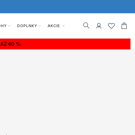
OHY
DOPLNKY
AKCIE
AŽ 60 %.