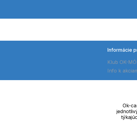
Informácie p
Klub OK-M
Info k akcia
Ok-cam
jednotli
Dodávateľ
týkajú
SOLEDO, s.r.o. IČ: 29298679
Nové sady 988/2, 60200 Brno