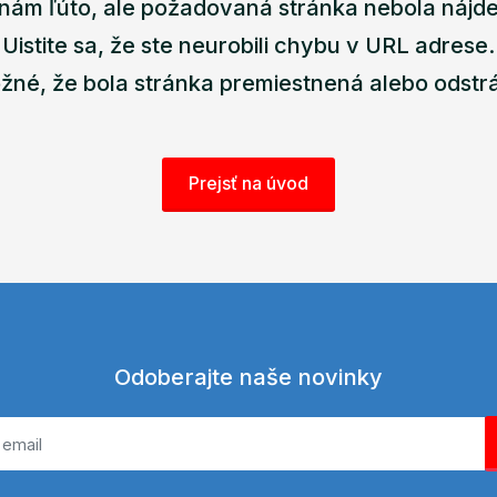
nám ľúto, ale požadovaná stránka nebola nájd
Uistite sa, že ste neurobili chybu v URL adrese.
žné, že bola stránka premiestnená alebo odstr
Prejsť na úvod
Odoberajte naše novinky