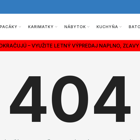
PACÁKY
KARIMATKY
NÁBYTOK
KUCHYŇA
BAT
OKRAČUJÚ – VYUŽITE LETNÝ VÝPREDAJ NAPLNO, ZĽAVY 
404