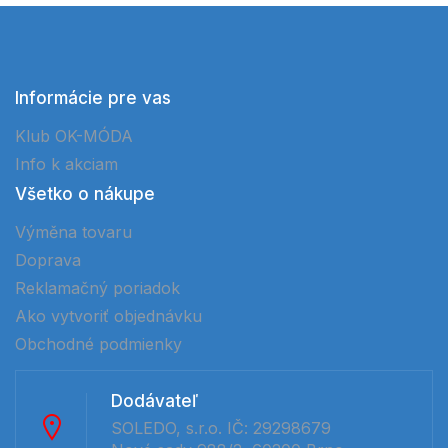
Informácie pre vas
Klub OK-MÓDA
Info k akciam
Všetko o nákupe
Výměna tovaru
Doprava
Reklamačný poriadok
Ako vytvoriť objednávku
Obchodné podmienky
Dodávateľ
SOLEDO, s.r.o. IČ: 29298679