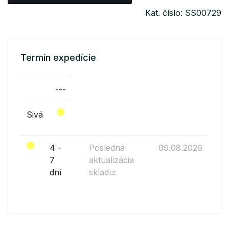
Kat. číslo: SS00729
Termín expedície
---
Sivá
4 -
Posledná
09.08.2026
7
aktualizácia
dní
skladu: