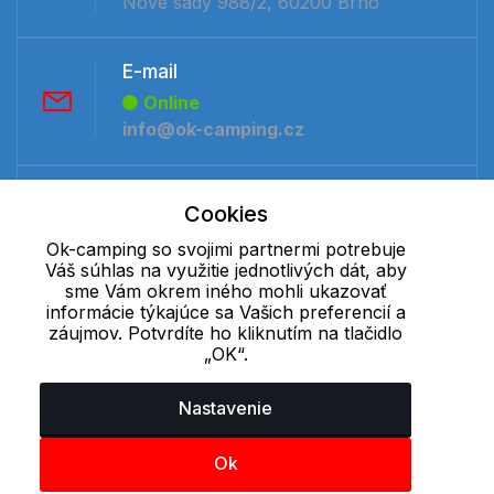
Nové sady 988/2, 60200 Brno
E-mail
Online
info@ok-camping.cz
Telefón:
Cookies
Offline
Ok-camping so svojimi partnermi potrebuje
+421 277 270 091
Váš súhlas na využitie jednotlivých dát, aby
sme Vám okrem iného mohli ukazovať
informácie týkajúce sa Vašich preferencií a
Cookie - podrobné nastavenie
|
Ďalšie informácie
|
Spracovanie
záujmov. Potvrdíte ho kliknutím na tlačidlo
osobných údajov
„OK“.
Nastavenie
Ok