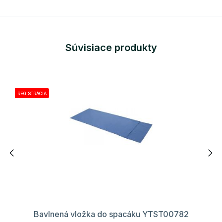
Súvisiace produkty
REGISTRÁCIA
Bavlnená vložka do spacáku YTST00782