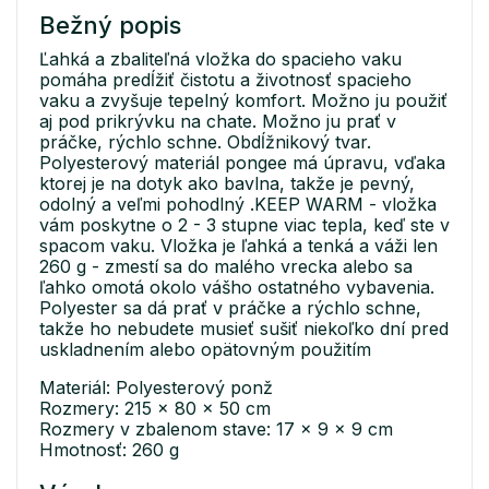
Bežný popis
Ľahká a zbaliteľná vložka do spacieho vaku
pomáha predĺžiť čistotu a životnosť spacieho
vaku a zvyšuje tepelný komfort. Možno ju použiť
aj pod prikrývku na chate. Možno ju prať v
práčke, rýchlo schne. Obdĺžnikový tvar.
Polyesterový materiál pongee má úpravu, vďaka
ktorej je na dotyk ako bavlna, takže je pevný,
odolný a veľmi pohodlný .KEEP WARM - vložka
vám poskytne o 2 - 3 stupne viac tepla, keď ste v
spacom vaku. Vložka je ľahká a tenká a váži len
260 g - zmestí sa do malého vrecka alebo sa
ľahko omotá okolo vášho ostatného vybavenia.
Polyester sa dá prať v práčke a rýchlo schne,
takže ho nebudete musieť sušiť niekoľko dní pred
uskladnením alebo opätovným použitím
Materiál: Polyesterový ponž
Rozmery: 215 x 80 x 50 cm
Rozmery v zbalenom stave: 17 x 9 x 9 cm
Hmotnosť: 260 g