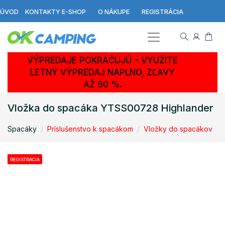
ÚVOD
KONTAKTY E-SHOP
O NÁKUPE
REGISTRÁCIA
VÝPREDAJE POKRAČUJÚ – VYUŽITE
LETNÝ VÝPREDAJ NAPLNO, ZĽAVY
AŽ 60 %.
Vložka do spacáka YTSS00728 Highlander
Spacáky
Príslušenstvo k spacákom
Vložky do spacákov
REGISTRÁCIA