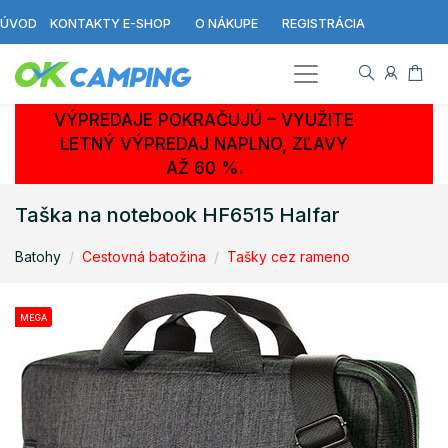
ÚVOD
KONTAKTY E-SHOP
O NÁKUPE
REGISTRÁCIA
VÝPREDAJE POKRAČUJÚ – VYUŽITE
LETNÝ VÝPREDAJ NAPLNO, ZĽAVY
AŽ 60 %.
Taška na notebook HF6515 Halfar
Batohy
Cestovná batožina
Tašky cez rameno
MEGA