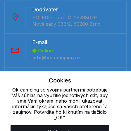
Dodávateľ
SOLEDO, s.r.o. IČ: 29298679
Nové sady 988/2, 60200 Brno
E-mail
Online
info@ok-camping.cz
Telefón:
Cookies
Offline
Ok-camping so svojimi partnermi potrebuje
+421 277 270 091
Váš súhlas na využitie jednotlivých dát, aby
sme Vám okrem iného mohli ukazovať
informácie týkajúce sa Vašich preferencií a
Cookie - podrobné nastavenie
|
Ďalšie informácie
|
Spracovanie
záujmov. Potvrdíte ho kliknutím na tlačidlo
osobných údajov
„OK“.