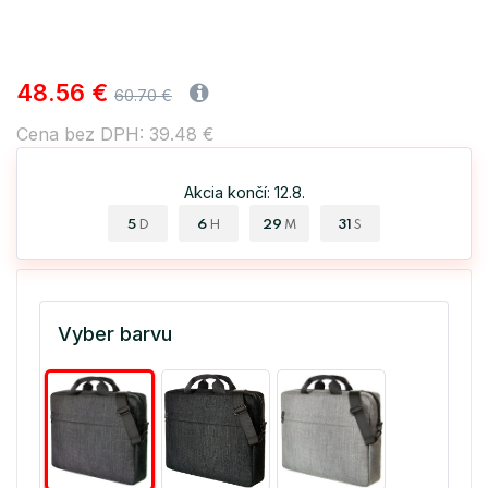
48.56 €
60.70 €
Cena bez DPH: 39.48 €
Akcia končí: 12.8.
5
6
29
30
D
H
M
S
Vyber barvu