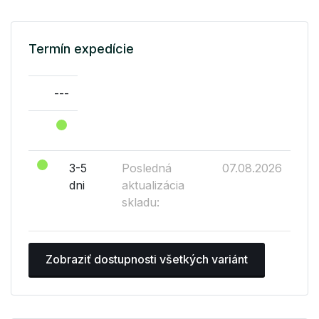
Termín expedície
---
3-5
Posledná
07.08.2026
dni
aktualizácia
skladu:
Zobraziť dostupnosti všetkých variánt