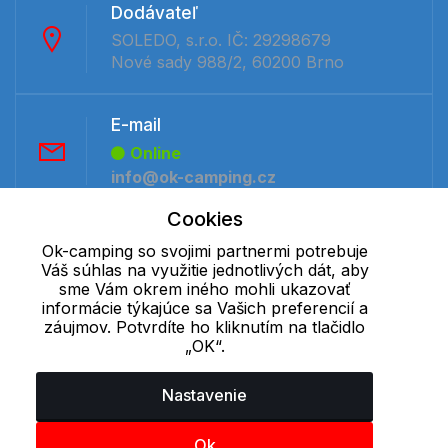
Dodávateľ
SOLEDO, s.r.o. IČ: 29298679
Nové sady 988/2, 60200 Brno
E-mail
Online
info@ok-camping.cz
Cookies
Telefón:
Ok-camping so svojimi partnermi potrebuje
Offline
Váš súhlas na využitie jednotlivých dát, aby
sme Vám okrem iného mohli ukazovať
+421 277 270 091
informácie týkajúce sa Vašich preferencií a
záujmov. Potvrdíte ho kliknutím na tlačidlo
„OK“.
Cookie - podrobné nastavenie
|
Ďalšie informácie
|
Spracovanie
osobných údajov
Nastavenie
Ok