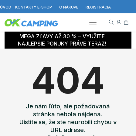
ÚVOD
KONTAKTY E-SHOP
O NÁKUPE
REGISTRÁCIA
MEGA ZĽAVY AŽ 30 % – VYUŽITE
NAJLEPŠIE PONUKY PRÁVE TERAZ!
404
Je nám ľúto, ale požadovaná
stránka nebola nájdená.
Uistite sa, že ste neurobili chybu v
URL adrese.