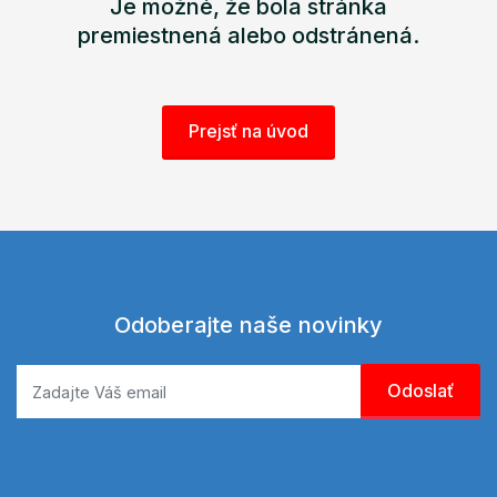
Je možné, že bola stránka
premiestnená alebo odstránená.
Prejsť na úvod
Odoberajte naše novinky