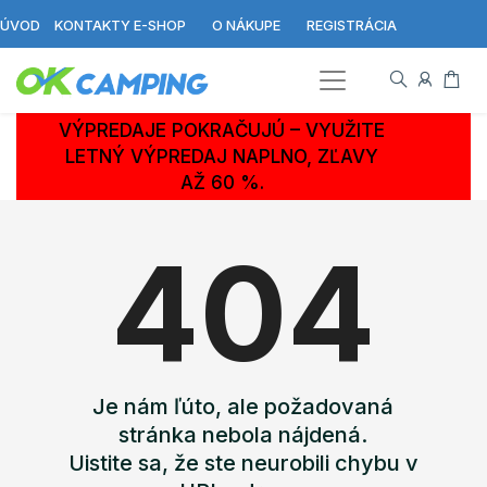
ÚVOD
KONTAKTY E-SHOP
O NÁKUPE
REGISTRÁCIA
VÝPREDAJE POKRAČUJÚ – VYUŽITE
LETNÝ VÝPREDAJ NAPLNO, ZĽAVY
AŽ 60 %.
404
Je nám ľúto, ale požadovaná
stránka nebola nájdená.
Uistite sa, že ste neurobili chybu v