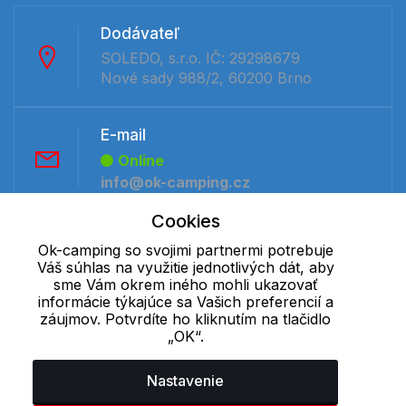
Dodávateľ
SOLEDO, s.r.o. IČ: 29298679
Nové sady 988/2, 60200 Brno
E-mail
Online
info@ok-camping.cz
Cookies
Telefón:
Ok-camping so svojimi partnermi potrebuje
Offline
Váš súhlas na využitie jednotlivých dát, aby
+421 277 270 091
sme Vám okrem iného mohli ukazovať
informácie týkajúce sa Vašich preferencií a
záujmov. Potvrdíte ho kliknutím na tlačidlo
„OK“.
Cookie - podrobné nastavenie
|
Ďalšie informácie
|
Spracovanie
osobných údajov
Nastavenie