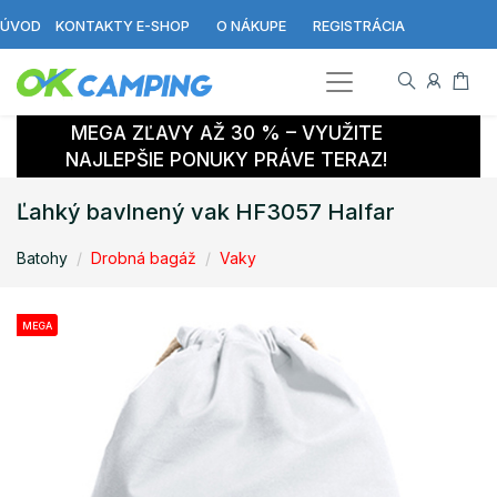
ÚVOD
KONTAKTY E-SHOP
O NÁKUPE
REGISTRÁCIA
MEGA ZĽAVY AŽ 30 % – VYUŽITE
NAJLEPŠIE PONUKY PRÁVE TERAZ!
Ľahký bavlnený vak HF3057 Halfar
Batohy
Drobná bagáž
Vaky
MEGA