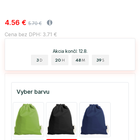
4.56 €
5.70 €
Cena bez DPH: 3.71 €
Akcia končí: 12.8.
3
20
48
39
D
H
M
S
Vyber barvu