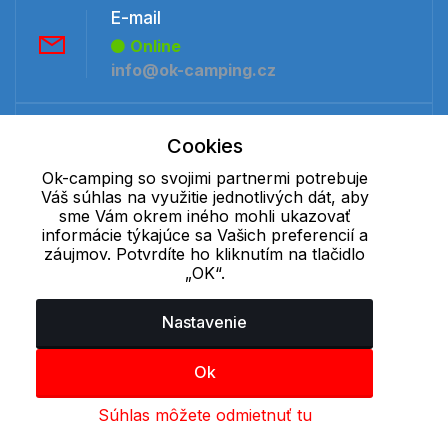
E-mail
Online
info@ok-camping.cz
Telefón:
Cookies
Offline
Ok-camping so svojimi partnermi potrebuje
+421 277 270 091
Váš súhlas na využitie jednotlivých dát, aby
sme Vám okrem iného mohli ukazovať
informácie týkajúce sa Vašich preferencií a
Cookie - podrobné nastavenie
|
Ďalšie informácie
|
Spracovanie
záujmov. Potvrdíte ho kliknutím na tlačidlo
osobných údajov
„OK“.
Nastavenie
Ok
Súhlas môžete odmietnuť tu