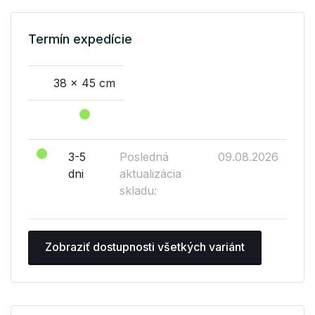
Termín expedície
38 x 45 cm
3-5
Posledná
09.08.2026
dni
aktualizácia
skladu:
Zobraziť dostupnosti všetkých variánt