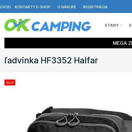
ÚVOD
KONTAKTY E-SHOP
O NÁKUPE
REGISTRÁCIA
STANY
S
MEGA ZĽ
ľadvinka HF3352 Halfar
MEGA