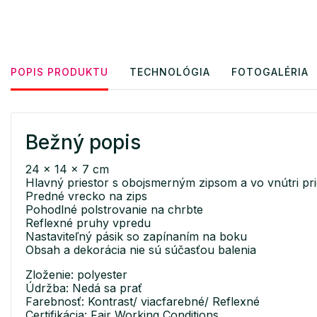
POPIS PRODUKTU
TECHNOLÓGIA
FOTOGALÉRIA
Bežný popis
24 x 14 x 7 cm
Hlavný priestor s obojsmerným zipsom a vo vnútri pr
Predné vrecko na zips
Pohodlné polstrovanie na chrbte
Reflexné pruhy vpredu
Nastaviteľný pásik so zapínaním na boku
Obsah a dekorácia nie sú súčasťou balenia
Zloženie: polyester
Údržba: Nedá sa prať
Farebnosť: Kontrast/ viacfarebné/ Reflexné
Certifikácia: Fair Working Conditions