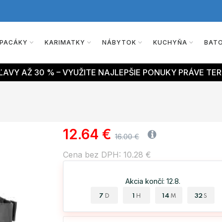
PACÁKY
KARIMATKY
NÁBYTOK
KUCHYŇA
BAT
AVY AŽ 30 % – VYUŽITE NAJLEPŠIE PONUKY PRÁVE TER
12.64 €
16.00 €
Cena bez DPH: 10.28 €
Akcia končí: 12.8.
7
1
14
31
D
H
M
S