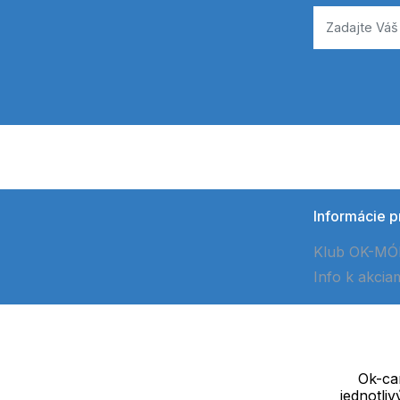
Informácie p
Klub OK-M
Info k akcia
Ok-cam
jednotli