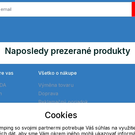
Naposledy prezerané produkty
re vas
Všetko o nákupe
ÓDA
Výměna tovaru
m
Doprava
Reklamačný poriadok
Ako vytvoriť objednávku
Cookies
Obchodné podmienky
ping so svojimi partnermi potrebuje Váš súhlas na využiti
vých dát, aby sme Vám okrem iného mohli ukazovať informá