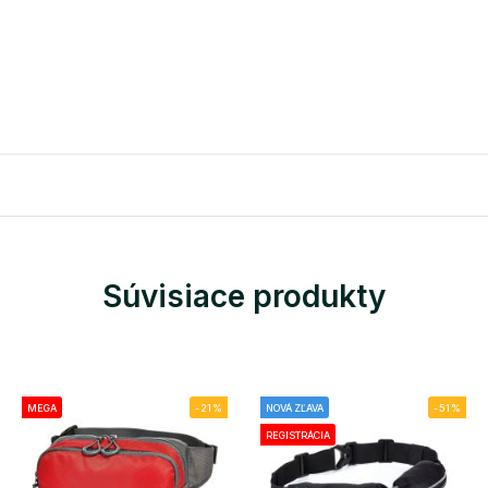
Súvisiace produkty
MEGA
-21%
NOVÁ ZĽAVA
-51%
REGISTRÁCIA