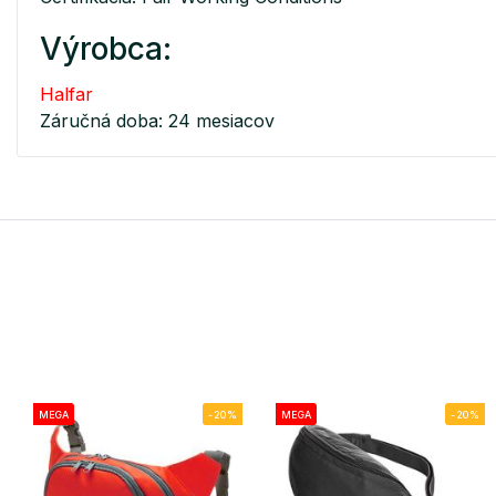
Výrobca:
Halfar
Záručná doba: 24 mesiacov
MEGA
-20%
MEGA
-20%