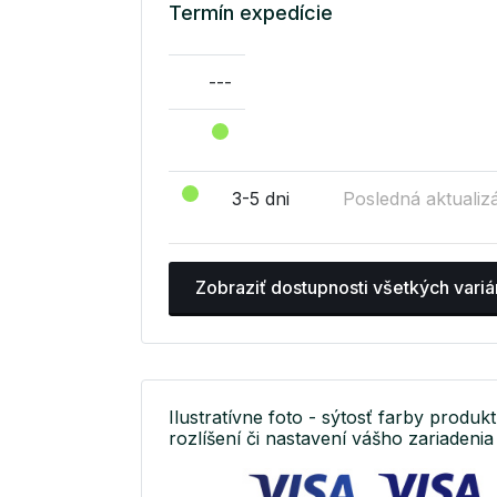
Termín expedície
---
3-5 dni
Posledná aktualizá
Zobraziť dostupnosti všetkých variá
Ilustratívne foto - sýtosť farby produkt
rozlíšení či nastavení vášho zariadenia 