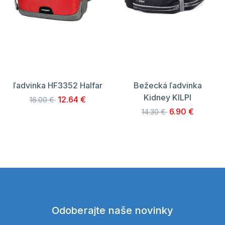
ľadvinka HF3352 Halfar
Bežecká ľadvinka
Kidney KILPI
12.64 €
16.00 €
6.90 €
14.30 €
Odoberajte naše novinky