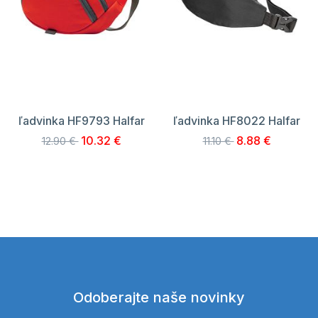
ľadvinka HF9793 Halfar
ľadvinka HF8022 Halfar
10.32 €
8.88 €
12.90 €
11.10 €
Odoberajte naše novinky