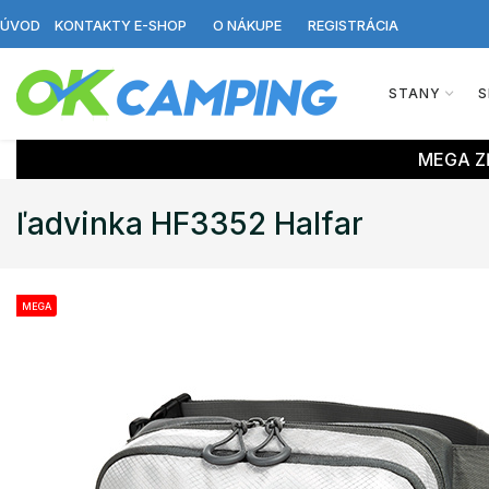
ÚVOD
KONTAKTY E-SHOP
O NÁKUPE
REGISTRÁCIA
STANY
S
MEGA ZĽ
ľadvinka HF3352 Halfar
MEGA