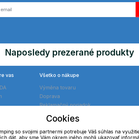
Naposledy prezerané produkty
re vas
Všetko o nákupe
ÓDA
Výměna tovaru
m
Doprava
Reklamačný poriadok
Ako vytvoriť objednávku
Cookies
Obchodné podmienky
ping so svojimi partnermi potrebuje Váš súhlas na využiti
vých dát, aby sme Vám okrem iného mohli ukazovať informá