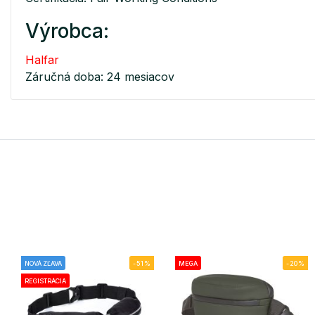
Výrobca:
Halfar
Záručná doba: 24 mesiacov
NOVÁ ZĽAVA
-51%
MEGA
-20%
REGISTRÁCIA