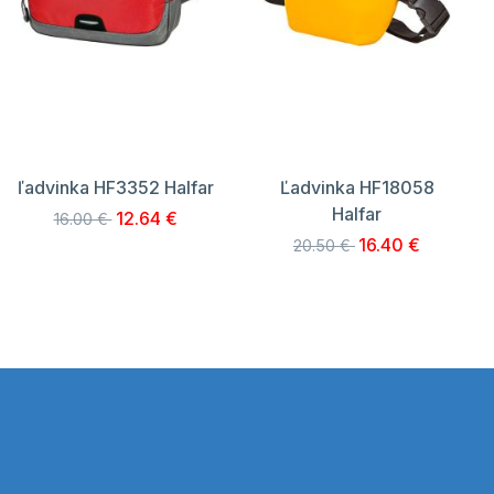
ľadvinka HF3352 Halfar
Ľadvinka HF18058
Halfar
12.64 €
16.00 €
16.40 €
20.50 €