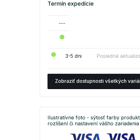
Termín expedície
---
3-5 dni
Posledná aktualizá
Zobraziť dostupnosti všetkých variá
Ilustratívne foto - sýtosť farby produkt
rozlíšení či nastavení vášho zariadenia 