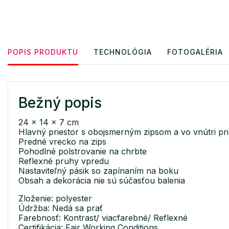
POPIS PRODUKTU
TECHNOLÓGIA
FOTOGALÉRIA
Bežný popis
24 x 14 x 7 cm
Hlavný priestor s obojsmerným zipsom a vo vnútri pr
Predné vrecko na zips
Pohodlné polstrovanie na chrbte
Reflexné pruhy vpredu
Nastaviteľný pásik so zapínaním na boku
Obsah a dekorácia nie sú súčasťou balenia
Zloženie: polyester
Údržba: Nedá sa prať
Farebnosť: Kontrast/ viacfarebné/ Reflexné
Certifikácia: Fair Working Conditions