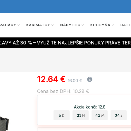
PACÁKY
KARIMATKY
NÁBYTOK
KUCHYŇA
BAT
AVY AŽ 30 % – VYUŽITE NAJLEPŠIE PONUKY PRÁVE TER
12.64 €
16.00 €
Cena bez DPH: 10.28 €
Akcia končí: 12.8.
6
23
42
33
D
H
M
S