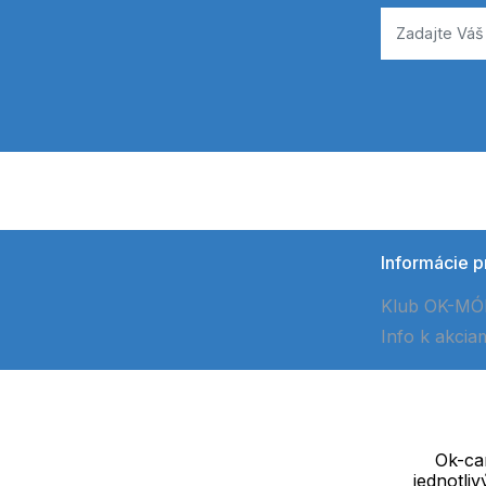
Informácie p
Klub OK-M
Info k akcia
Ok-cam
jednotli