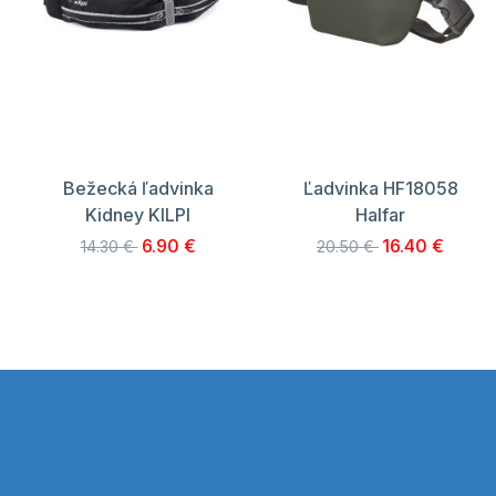
Bežecká ľadvinka
Ľadvinka HF18058
Kidney KILPI
Halfar
6.90 €
16.40 €
14.30 €
20.50 €