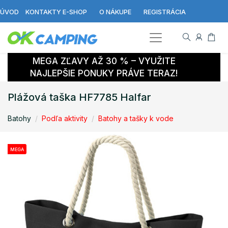
ÚVOD
KONTAKTY E-SHOP
O NÁKUPE
REGISTRÁCIA
MEGA ZĽAVY AŽ 30 % – VYUŽITE
NAJLEPŠIE PONUKY PRÁVE TERAZ!
Plážová taška HF7785 Halfar
Batohy
Podľa aktivity
Batohy a tašky k vode
MEGA