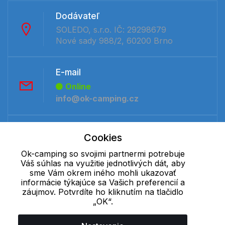
Dodávateľ
SOLEDO, s.r.o. IČ: 29298679
Nové sady 988/2, 60200 Brno
E-mail
Online
info@ok-camping.cz
Telefón:
Cookies
Online
Ok-camping so svojimi partnermi potrebuje
+421 277 270 091
Váš súhlas na využitie jednotlivých dát, aby
sme Vám okrem iného mohli ukazovať
informácie týkajúce sa Vašich preferencií a
Cookie - podrobné nastavenie
|
Ďalšie informácie
|
Spracovanie
záujmov. Potvrdíte ho kliknutím na tlačidlo
osobných údajov
„OK“.