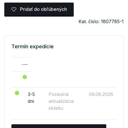
Pridať do obľúbených
Kat. číslo: 1807785-1
Termín expedície
---
3-5
Posledná
06.08.2026
dni
aktualizácia
skladu: