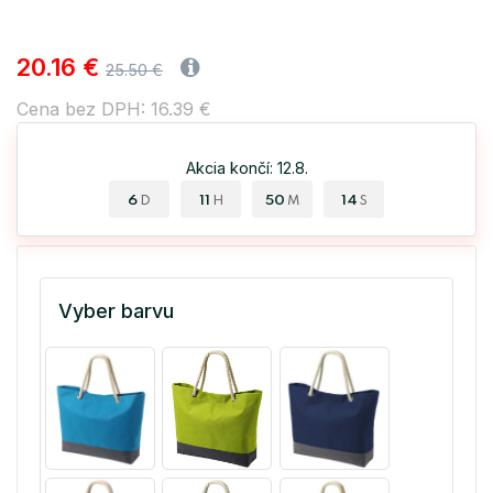
20.16 €
25.50 €
Cena bez DPH: 16.39 €
Akcia končí: 12.8.
6
11
50
14
D
H
M
S
Vyber barvu