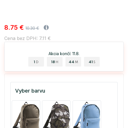
8.75 €
10.30 €
Cena bez DPH: 7.11 €
Akcia končí: 11.8.
1
18
44
40
D
H
M
S
Vyber barvu