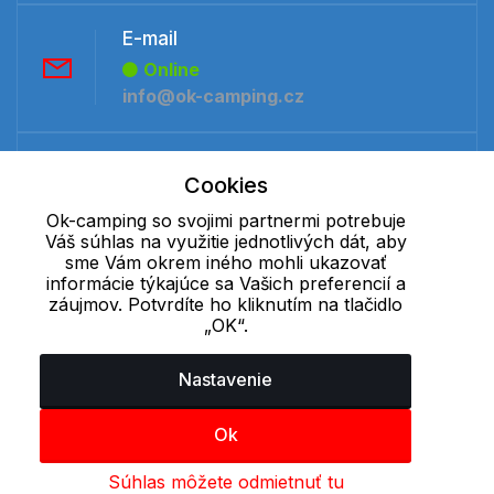
E-mail
Online
info@ok-camping.cz
Telefón:
Cookies
Offline
+421 277 270 091
Ok-camping so svojimi partnermi potrebuje
Váš súhlas na využitie jednotlivých dát, aby
sme Vám okrem iného mohli ukazovať
informácie týkajúce sa Vašich preferencií a
Cookie - podrobné nastavenie
|
Ďalšie informácie
|
Spracovanie
záujmov. Potvrdíte ho kliknutím na tlačidlo
osobných údajov
„OK“.
Nastavenie
Ok
Súhlas môžete odmietnuť tu