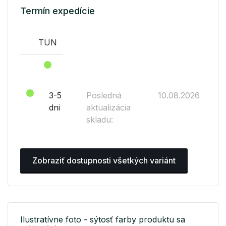
Termín expedície
TUN
3-5
Posledná
10.08.2026
dni
aktualizácia
skladu:
Zobraziť dostupnosti všetkých variánt
Ilustratívne foto - sýtosť farby produktu sa