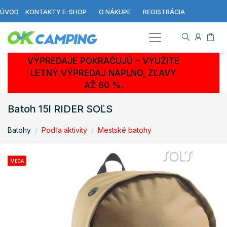
ÚVOD
KONTAKTY E-SHOP
O NÁKUPE
REGISTRÁCIA
VÝPREDAJE POKRAČUJÚ – VYUŽITE
LETNÝ VÝPREDAJ NAPLNO, ZĽAVY
AŽ 60 %.
Batoh 15l RIDER SOĽS
Batohy
Podľa aktivity
Mestské batohy
MEGA