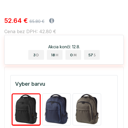
52.64 €
65.80 €
Cena bez DPH: 42.80 €
Akcia končí: 12.8.
3
18
0
57
D
H
M
S
Vyber barvu