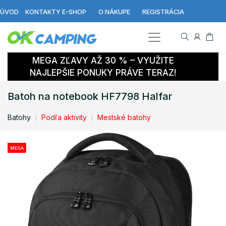
ÚVOD
KONTAKTY E-SHOP
O NÁKUPE
REGISTRÁCIA
MEGA ZĽAVY AŽ 30 % – VYUŽITE
NAJLEPŠIE PONUKY PRÁVE TERAZ!
Batoh na notebook HF7798 Halfar
Batohy
Podľa aktivity
Mestské batohy
MEGA