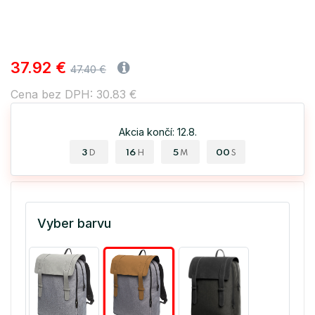
37.92 €
47.40 €
Cena bez DPH: 30.83 €
Akcia končí: 12.8.
3
16
4
59
D
H
M
S
Vyber barvu