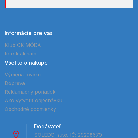
Informácie pre vas
Klub OK-MÓDA
Info k akciam
Všetko o nákupe
Výměna tovaru
Doprava
Reklamačný poriadok
Ako vytvoriť objednávku
Obchodné podmienky
Dodávateľ
SOLEDO, s.r.o. IČ: 29298679