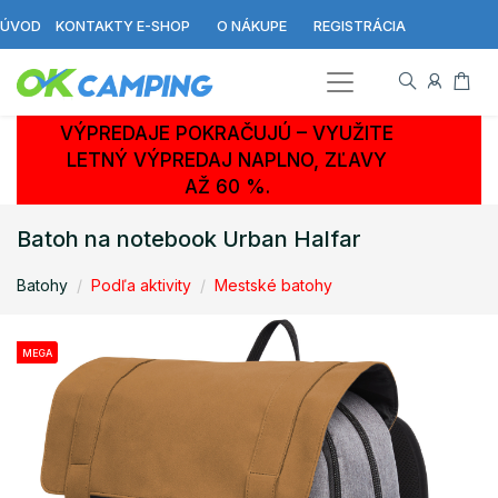
ÚVOD
KONTAKTY E-SHOP
O NÁKUPE
REGISTRÁCIA
VÝPREDAJE POKRAČUJÚ – VYUŽITE
LETNÝ VÝPREDAJ NAPLNO, ZĽAVY
AŽ 60 %.
Batoh na notebook Urban Halfar
Batohy
Podľa aktivity
Mestské batohy
MEGA