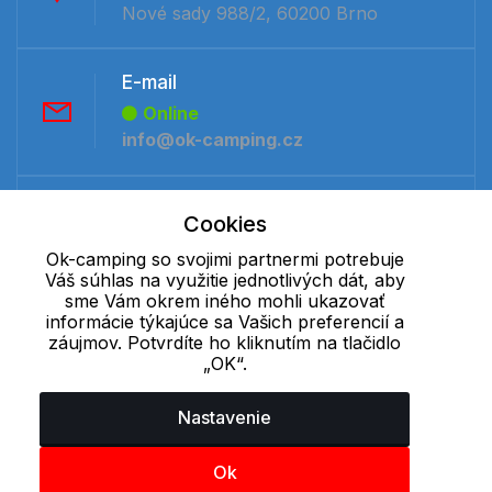
Nové sady 988/2, 60200 Brno
E-mail
Online
info@ok-camping.cz
Telefón:
Cookies
Offline
Ok-camping so svojimi partnermi potrebuje
+421 277 270 091
Váš súhlas na využitie jednotlivých dát, aby
sme Vám okrem iného mohli ukazovať
informácie týkajúce sa Vašich preferencií a
Cookie - podrobné nastavenie
|
Ďalšie informácie
|
Spracovanie
záujmov. Potvrdíte ho kliknutím na tlačidlo
osobných údajov
„OK“.
Nastavenie
Ok