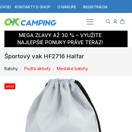
ÚVOD
KONTAKTY E-SHOP
O NÁKUPE
REGISTRÁCIA
MEGA ZĽAVY AŽ 30 % – VYUŽITE
NAJLEPŠIE PONUKY PRÁVE TERAZ!
Športový vak HF2716 Halfar
Batohy
Podľa aktivity
Mestské batohy
MEGA