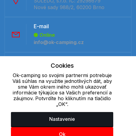
SOLEDO, s.r.o. IČ: 29298679
Nové sady 988/2, 60200 Brno
E-mail
Online
info@ok-camping.cz
Telefón:
Cookies
Offline
Ok-camping so svojimi partnermi potrebuje
+421 277 270 091
Váš súhlas na využitie jednotlivých dát, aby
sme Vám okrem iného mohli ukazovať
informácie týkajúce sa Vašich preferencií a
Cookie - podrobné nastavenie
|
Ďalšie informácie
|
Spracovanie
záujmov. Potvrdíte ho kliknutím na tlačidlo
osobných údajov
„OK“.
Nastavenie
Ok