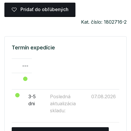
Pridať do obľúbených
Kat. číslo: 1802716-2
Termín expedície
---
3-5
Posledná
07.08.2026
dni
aktualizácia
skladu: