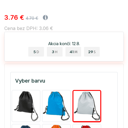
3.76 €
4.70 €
Cena bez DPH: 3.06 €
Akcia končí: 12.8.
5
3
41
29
D
H
M
S
Vyber barvu