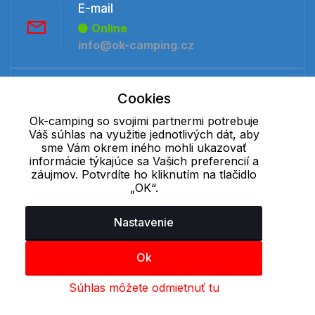
E-mail
Online
info@ok-camping.cz
Telefón:
Cookies
Offline
Ok-camping so svojimi partnermi potrebuje
+421 277 270 091
Váš súhlas na využitie jednotlivých dát, aby
sme Vám okrem iného mohli ukazovať
informácie týkajúce sa Vašich preferencií a
Cookie - podrobné nastavenie
|
Ďalšie informácie
|
Spracovanie
záujmov. Potvrdíte ho kliknutím na tlačidlo
osobných údajov
„OK“.
Nastavenie
Ok
Súhlas môžete odmietnuť tu