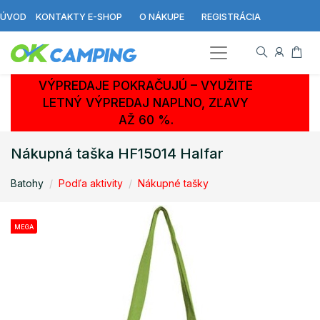
ÚVOD
KONTAKTY E-SHOP
O NÁKUPE
REGISTRÁCIA
VÝPREDAJE POKRAČUJÚ – VYUŽITE
LETNÝ VÝPREDAJ NAPLNO, ZĽAVY
AŽ 60 %.
Nákupná taška HF15014 Halfar
Batohy
Podľa aktivity
Nákupné tašky
MEGA