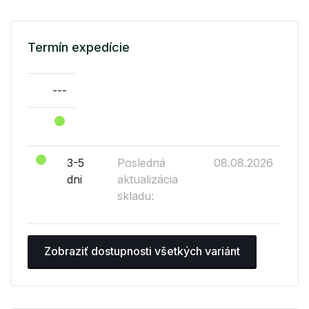
Termín expedície
---
3-5
Posledná
08.08.2026
dni
aktualizácia
skladu:
Zobraziť dostupnosti všetkých variánt