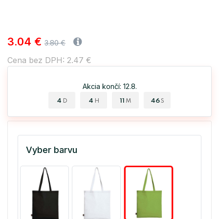
3.04 €
3.80 €
Cena bez DPH: 2.47 €
Akcia končí: 12.8.
4
4
11
45
D
H
M
S
Vyber barvu