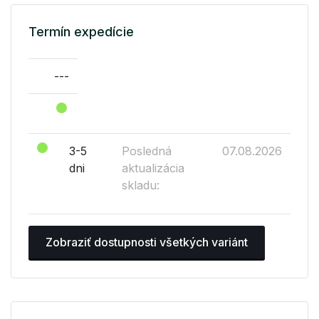
Termín expedície
---
3-5
Posledná
07.08.2026
dni
aktualizácia
skladu:
Zobraziť dostupnosti všetkých variánt