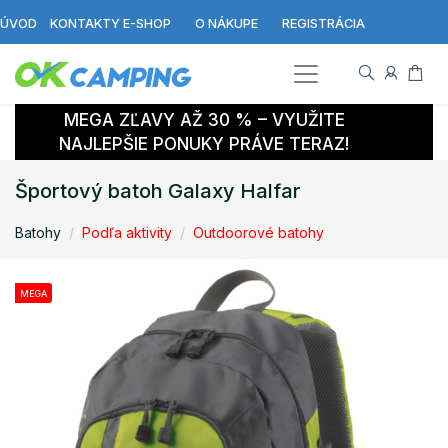
ÚVOD
KONTAKTY E-SHOP
O NÁKUPE
REGISTRÁCIA
MEGA ZĽAVY AŽ 30 % – VYUŽITE
NAJLEPŠIE PONUKY PRÁVE TERAZ!
Športový batoh Galaxy Halfar
Batohy
Podľa aktivity
Outdoorové batohy
MEGA