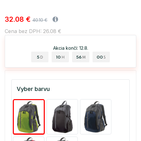
32.08 €
40.10 €
Cena bez DPH: 26.08 €
Akcia končí: 12.8.
5
10
56
00
D
H
M
S
Vyber barvu