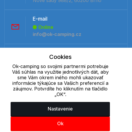
Nové sady 988/2, 60200 Brno
E-mail
Online
info@ok-camping.cz
Telefón:
Cookies
Offline
Ok-camping so svojimi partnermi potrebuje
+421 277 270 091
Váš súhlas na využitie jednotlivých dát, aby
sme Vám okrem iného mohli ukazovať
informácie týkajúce sa Vašich preferencií a
Cookie - podrobné nastavenie
|
Ďalšie informácie
|
Spracovanie
záujmov. Potvrdíte ho kliknutím na tlačidlo
osobných údajov
„OK“.
Nastavenie
Ok